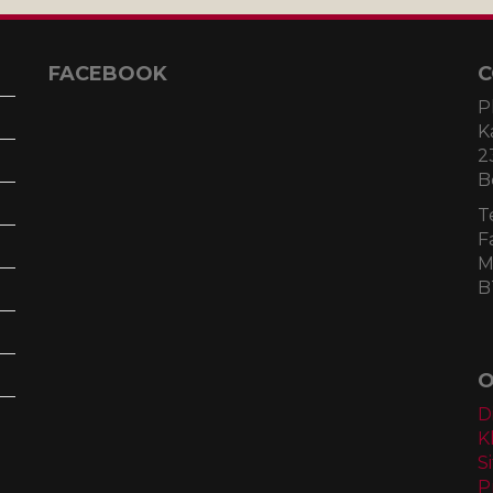
FACEBOOK
C
P
K
2
B
T
F
M
B
O
D
K
S
P