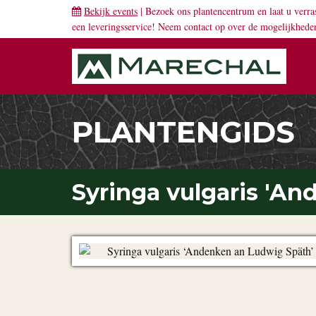
Bekijk events
| Bezoek ons plantencentrum en laat u verra
een leveringsservice! Neem
contact
op over de mogelijkhede
PLANTENGIDS
Syringa vulgaris 'A