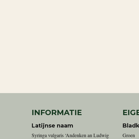
INFORMATIE
EIG
Latijnse naam
Bladk
Syringa vulgaris ‘Andenken an Ludwig
Groen