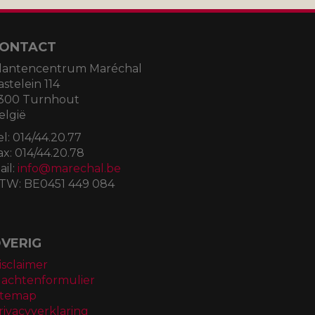
ONTACT
lantencentrum Maréchal
astelein 114
300 Turnhout
elgië
el:
014/44.20.77
ax:
014/44.20.78
ail:
info@marechal.be
TW:
BE0451 449 084
VERIG
isclaimer
lachtenformulier
itemap
rivacyverklaring