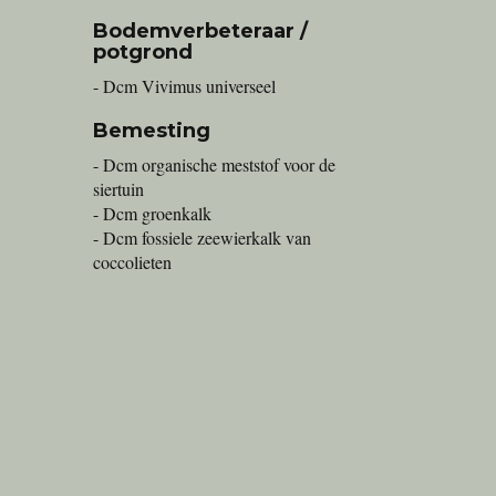
Bodemverbeteraar /
potgrond
- Dcm Vivimus universeel
Bemesting
- Dcm organische meststof voor de
siertuin
- Dcm groenkalk
- Dcm fossiele zeewierkalk van
coccolieten