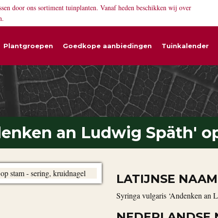
ssen door ons sortiment tuinplanten. Vanaf heden beschikken wij over
n.
Plantgroepen
Goedkope aanbiedingen
Tuinkalender
ndenken an Ludwig Späth' o
LATIJNSE NAAM
Syringa vulgaris ‘Andenken an 
NEDERLANDSE