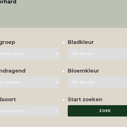
erhard
groep
Bladkleur
mdragend
Bloemkleur
dsoort
Start zoeken