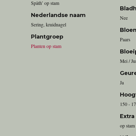
Späth’ op stam
Blad
Nederlandse naam
Nee
sering, kruidnagel
Bloe
Plantgroep
Paars
Planten op stam
Bloei
Mei / Ju
Geur
Ja
Hoog
150 - 1
Extra
op stam