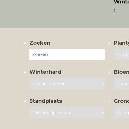
Wint
Ja
Zoeken
Plant
Winterhard
Bloe
Standplaats
Gron