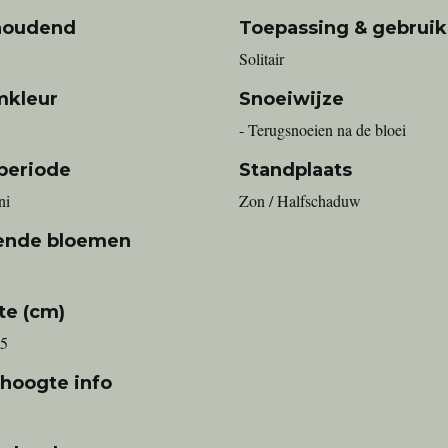
houdend
Toepassing & gebruik
Solitair
mkleur
Snoeiwijze
- Terugsnoeien na de bloei
periode
Standplaats
ni
Zon / Halfschaduw
ende bloemen
te (cm)
75
 hoogte info