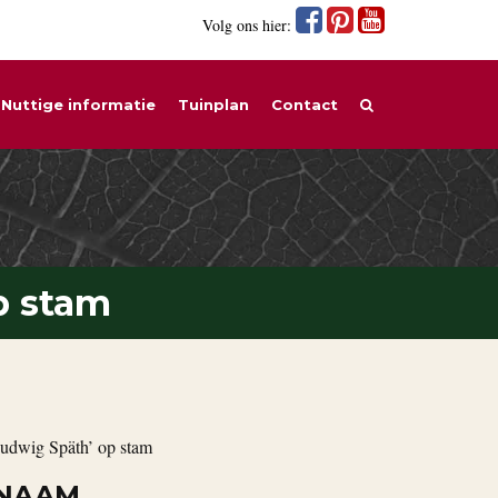
Volg ons hier:
Nuttige informatie
Tuinplan
Contact
p stam
Ludwig Späth’ op stam
 NAAM