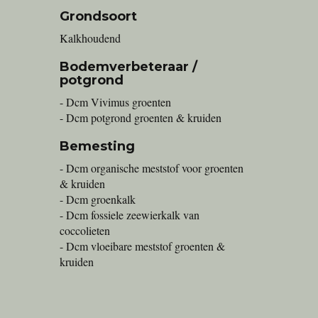
Grondsoort
Kalkhoudend
Bodemverbeteraar /
potgrond
- Dcm Vivimus groenten
- Dcm potgrond groenten & kruiden
Bemesting
- Dcm organische meststof voor groenten
& kruiden
- Dcm groenkalk
- Dcm fossiele zeewierkalk van
coccolieten
- Dcm vloeibare meststof groenten &
kruiden