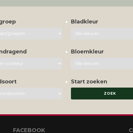
groep
Bladkleur
mdragend
Bloemkleur
dsoort
Start zoeken
FACEBOOK
C