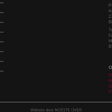
P
K
2
B
T
F
M
B
O
D
K
S
P
Website door NOESTE IJVER