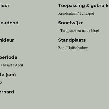
leur
Toepassing & gebruik
Kruidentuin / Terraspot
houdend
Snoeiwijze
- Terugsnoeien na de bloei
mkleur
Standplaats
Zon / Halfschaduw
periode
 / Maart / April
te (cm)
25
erhard