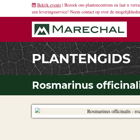
Bekijk events
| Bezoek ons plantencentrum en laat u verra
een leveringsservice! Neem
contact
op over de mogelijkhede
PLANTENGIDS
Rosmarinus officinal