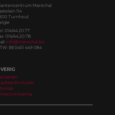
lantencentrum Maréchal
astelein 114
300 Turnhout
elgië
el:
014/44.20.77
ax:
014/44.20.78
ail:
info@marechal.be
TW:
BE0451 449 084
VERIG
isclaimer
lachtenformulier
itemap
rivacyverklaring