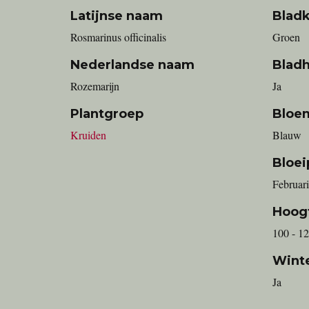
Latijnse naam
Bladk
Rosmarinus officinalis
Groen
Nederlandse naam
Blad
rozemarijn
Ja
Plantgroep
Bloe
Kruiden
Blauw
Bloei
Februari
Hoog
100 - 1
Wint
Ja