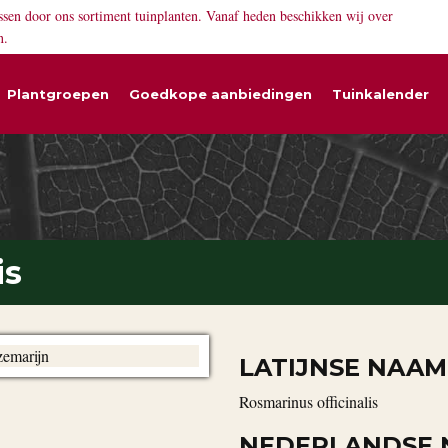
ssen door ons sortiment tuinplanten. Vanaf heden beschikken wij over
n.
Plantgroepen
Goedkope aanbiedingen
Tuinkalender
is
LATIJNSE NAAM
Rosmarinus officinalis
NEDERLANDSE