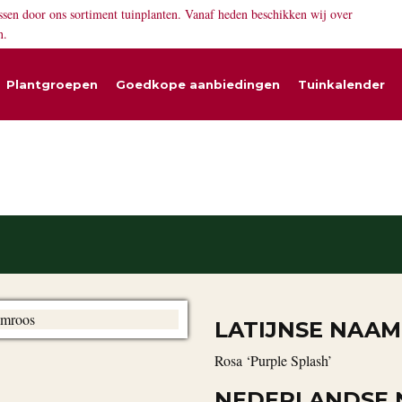
ssen door ons sortiment tuinplanten. Vanaf heden beschikken wij over
n.
Plantgroepen
Goedkope aanbiedingen
Tuinkalender
LATIJNSE NAAM
Rosa ‘Purple Splash’
NEDERLANDSE