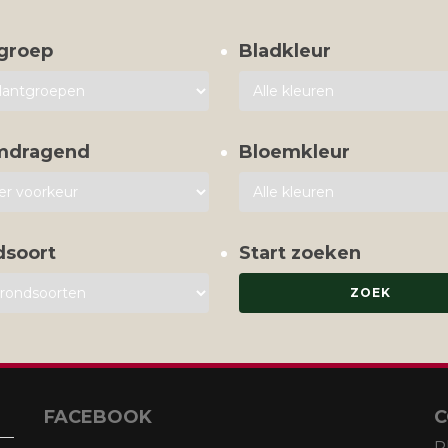
groep
Bladkleur
mdragend
Bloemkleur
dsoort
Start zoeken
FACEBOOK
C
P