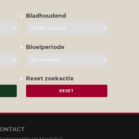
Bladhoudend
Bloeiperiode
Reset zoekactie
ONTACT
lantencentrum Maréchal