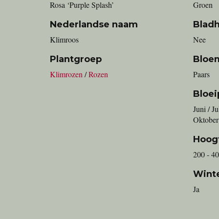
Rosa ‘Purple Splash’
Groen
Nederlandse naam
Blad
klimroos
Nee
Plantgroep
Bloe
Klimrozen
/
Rozen
Paars
Bloei
Juni / J
Oktober
Hoog
200 - 4
Wint
Ja