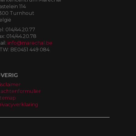
astelein 114
300 Turnhout
elgië
el:
014/44.20.77
ax:
014/44.20.78
ail:
info@marechal.be
TW:
BE0451 449 084
VERIG
isclaimer
lachtenformulier
itemap
rivacyverklaring