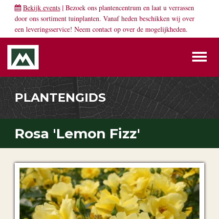
Bekijk events
| Bezoek ons plantencentrum en laat u verrassen
door ons sortiment tuinplanten. Vanaf heden beschikken wij over
een leveringsservice! Neem
contact
op over de mogelijkheden.
Toggl
naviga
PLANTENGIDS
Rosa 'Lemon Fizz'