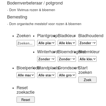
Bodemverbeteraar / potgrond
- Dcm Vivimus rozen & bloemen
Bemesting
- Dcm organische meststof voor rozen & bloemen
Zoeken
Plantgroep
Bladkleur
Bladhoudend
Winterhard
Bloemdragend
Bloemkleur
Bloeiperiode
Standplaats
Grondsoort
Start
zoeken
Reset
zoekactie