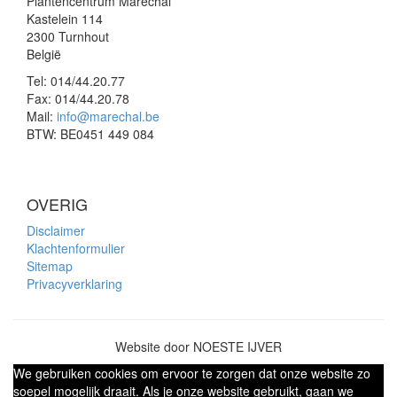
Plantencentrum Maréchal
Kastelein 114
2300 Turnhout
België
Tel:
014/44.20.77
Fax:
014/44.20.78
Mail:
info@marechal.be
BTW:
BE0451 449 084
OVERIG
Disclaimer
Klachtenformulier
Sitemap
Privacyverklaring
Website door NOESTE IJVER
We gebruiken cookies om ervoor te zorgen dat onze website zo
soepel mogelijk draait. Als je onze website gebruikt, gaan we