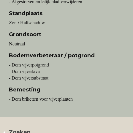
- Afgestorven en lelijk blad verwijderen
Standplaats
Zon / Halfschaduw
Grondsoort
Neutraal
Bodemverbeteraar / potgrond
- Dcm vijverpotgrond
- Dcm vijverlava
- Dcm vijversubstraat
Bemesting
- Dcm briketten voor vijverplanten
Zoeken