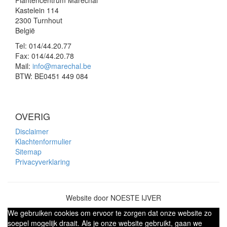
Plantencentrum Maréchal
Kastelein 114
2300 Turnhout
België
Tel:
014/44.20.77
Fax:
014/44.20.78
Mail:
info@marechal.be
BTW:
BE0451 449 084
OVERIG
Disclaimer
Klachtenformulier
Sitemap
Privacyverklaring
Website door NOESTE IJVER
We gebruiken cookies om ervoor te zorgen dat onze website zo
soepel mogelijk draait. Als je onze website gebruikt, gaan we