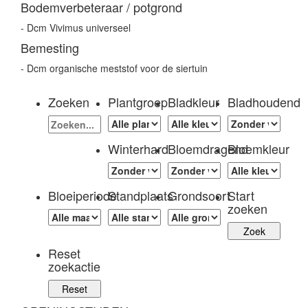
Bodemverbeteraar / potgrond
- Dcm Vivimus universeel
Bemesting
- Dcm organische meststof voor de siertuin
Zoeken
Plantgroep
Bladkleur
Bladhoudend
Winterhard
Bloemdragend
Bloemkleur
Bloeiperiode
Standplaats
Grondsoort
Start
zoeken
Reset
zoekactie