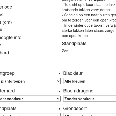
- Te dicht op elkaar staande tak
eriode
kruisende takken verwijderen
ei
- Snoeien op een naar buiten ger
om te zorgen voor een open kro
e (cm)
- In de winter oude takken verwij
00
sterke takken laten staan, zorge
een open kroon
hoogte info
Standplaats
m
Zon
hard
ntgroep
Bladkleur
terhard
Bloemdragend
ndplaats
Grondsoort