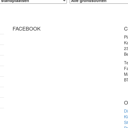
FACEBOOK
C
P
Ka
2
Be
Te
F
Ma
B
O
Di
Kl
S