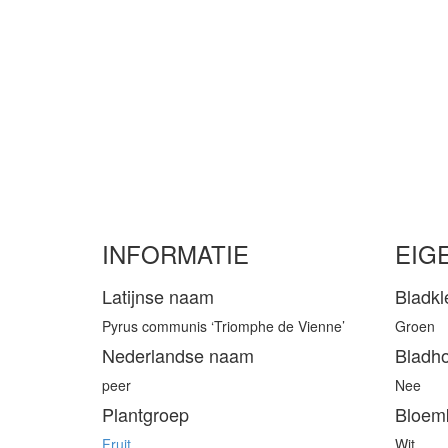
INFORMATIE
EIG
Latijnse naam
Bladkl
Pyrus communis ‘Triomphe de Vienne’
Groen
Nederlandse naam
Bladh
peer
Nee
Plantgroep
Bloem
Fruit
Wit