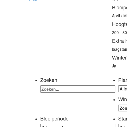
Bloeip
April / M
Hoogt
200 - 3
Extra 
laagsta
Winter
Ja
Zoeken
Pla
Win
Bloeiperiode
Sta