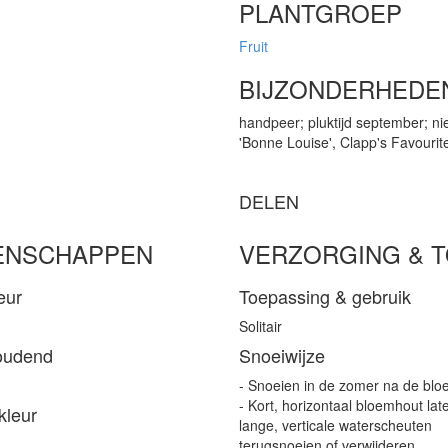
PLANTGROEP
Fruit
BIJZONDERHEDE
handpeer; pluktijd september; nie
'Bonne Louise', Clapp's Favourite
DELEN
ENSCHAPPEN
VERZORGING & 
eur
Toepassing & gebruik
Solitair
oudend
Snoeiwijze
- Snoeien in de zomer na de bloe
- Kort, horizontaal bloemhout lat
kleur
lange, verticale waterscheuten
terugsnoeien of verwijderen