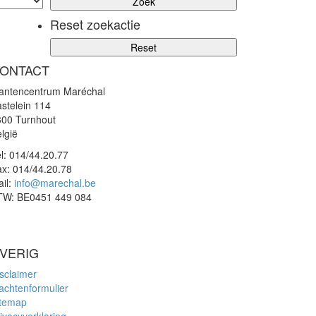
Reset zoekactie
ONTACT
lantencentrum Maréchal
stelein 114
300 Turnhout
lgië
l:
014/44.20.77
ax:
014/44.20.78
il:
info@marechal.be
TW:
BE0451 449 084
VERIG
sclaimer
achtenformulier
itemap