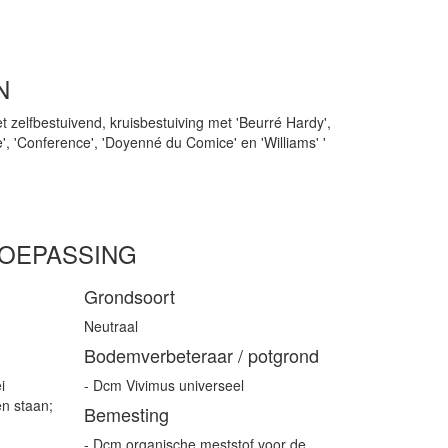
N
t zelfbestuivend, kruisbestuiving met 'Beurré Hardy',
', 'Conference', 'Doyenné du Comice' en 'Williams' '
TOEPASSING
Grondsoort
Neutraal
Bodemverbeteraar / potgrond
i
- Dcm Vivimus universeel
en staan;
Bemesting
- Dcm organische meststof voor de