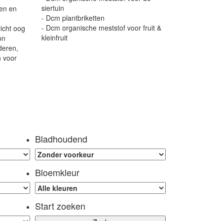
siertuin
ken en
- Dcm plantbriketten
- Dcm organische meststof voor fruit &
icht oog
kleinfruit
on
deren,
n voor
Bladhoudend
Bloemkleur
Start zoeken