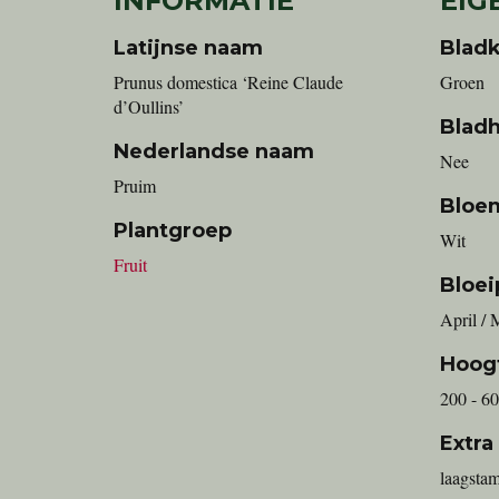
INFORMATIE
EIG
Latijnse naam
Bladk
Prunus domestica ‘Reine Claude
Groen
d’Oullins’
Blad
Nederlandse naam
Nee
pruim
Bloe
Plantgroep
Wit
Fruit
Bloei
April / 
Hoog
200 - 6
Extra
laagstam