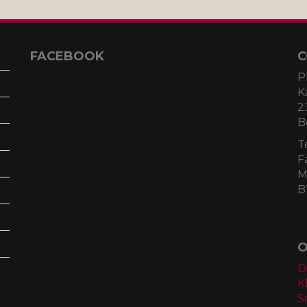
FACEBOOK
C
P
K
2
B
T
F
M
B
O
D
K
S