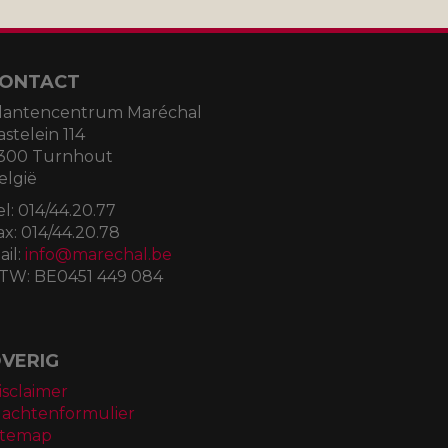
ONTACT
lantencentrum Maréchal
astelein 114
300 Turnhout
elgië
el:
014/44.20.77
ax:
014/44.20.78
ail:
info@marechal.be
TW:
BE0451 449 084
VERIG
isclaimer
lachtenformulier
itemap