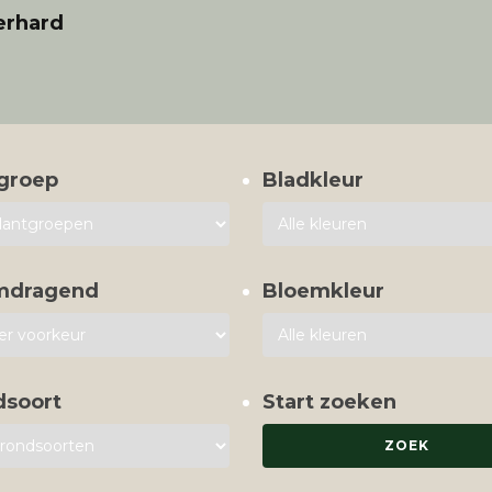
erhard
groep
Bladkleur
mdragend
Bloemkleur
dsoort
Start zoeken