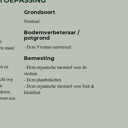
 TOEPASSING
Grondsoort
Neutraal
Bodemverbeteraar /
potgrond
t
- Dcm Vivimus universeel
en staan;
Bemesting
en en
- Dcm organische meststof voor de
siertuin
icht oog
- Dcm plantbriketten
on
- Dcm organische meststof voor fruit &
deren,
kleinfruit
 voor een