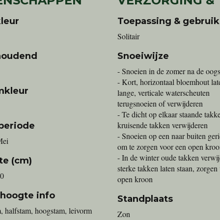
ENSCHAPPEN
VERZORGING &
leur
Toepassing & gebruik
Solitair
houdend
Snoeiwijze
- Snoeien in de zomer na de oogs
- Kort, horizontaal bloemhout lat
mkleur
lange, verticale waterscheuten
terugsnoeien of verwijderen
- Te dicht op elkaar staande takk
kruisende takken verwijderen
periode
- Snoeien op een naar buiten ger
Mei
om te zorgen voor een open kro
- In de winter oude takken verwij
te (cm)
sterke takken laten staan, zorgen
00
open kroon
 hoogte info
Standplaats
, halfstam, hoogstam, leivorm
Zon