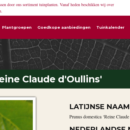
ssen door ons sortiment tuinplanten. Vanaf heden beschikken wij over
n.
Plantgroepen
Goedkope aanbiedingen
Tuinkalender
ine Claude d'Oullins'
LATIJNSE NAAM
Prunus domestica ‘Reine Claude 
NEDERLANDSE