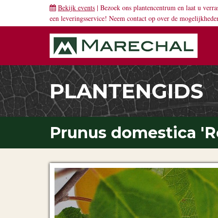
Bekijk events
| Bezoek ons plantencentrum en laat u verra
een leveringsservice! Neem
contact
op over de mogelijkhede
PLANTENGIDS
Prunus domestica 'Re