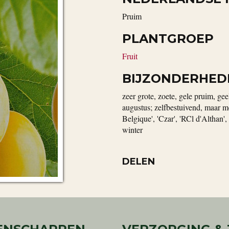
pruim
PLANTGROEP
Fruit
BIJZONDERHED
zeer grote, zoete, gele pruim, geel
augustus; zelfbestuivend, maar m
Belgique', 'Czar', 'RCl d'Althan',
winter
DELEN