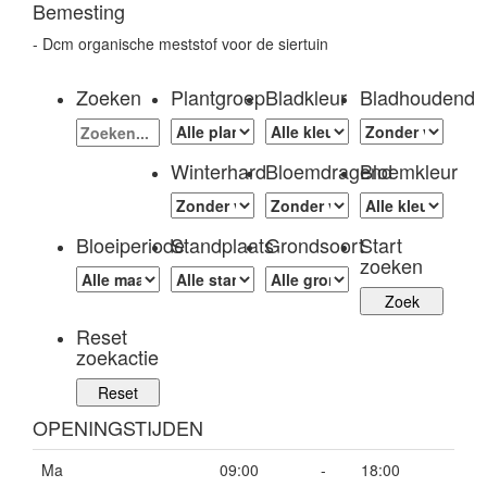
Bemesting
- Dcm organische meststof voor de siertuin
Zoeken
Plantgroep
Bladkleur
Bladhoudend
Winterhard
Bloemdragend
Bloemkleur
Bloeiperiode
Standplaats
Grondsoort
Start
zoeken
Reset
zoekactie
OPENINGSTIJDEN
Ma
09:00
-
18:00