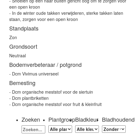
- Snoeien op een naar buiten gericht oog om te zorgen voor
een open kroon
- In de winter oude takken verwijderen, sterke takken laten
staan, zorgen voor een open kroon
Standplaats
Zon
Grondsoort
Neutraal
Bodemverbeteraar / potgrond
- Dcm Vivimus universeel
Bemesting
- Dcm organische meststof voor de siertuin
- Dcm plantbriketten
- Dcm organische meststof voor fruit & kleinfruit
Zoeken
Plantgroep
Bladkleur
Bladhoudend