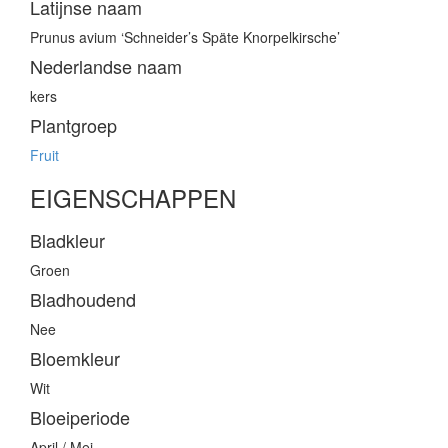
Latijnse naam
Prunus avium ‘Schneider’s Späte Knorpelkirsche’
Nederlandse naam
kers
Plantgroep
Fruit
EIGENSCHAPPEN
Bladkleur
Groen
Bladhoudend
Nee
Bloemkleur
Wit
Bloeiperiode
April / Mei