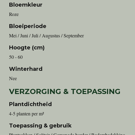
Bloemkleur
Roze
Bloeiperiode
Mei / Juni / Juli / Augustus / September
Hoogte (cm)
50 - 60
Winterhard
Nee
VERZORGING & TOEPASSING
Plantdichtheid
4-5 planten per m²
Toepassing & gebruik
Plantvakken / Solitair / Gemengde border / Bodembedekking