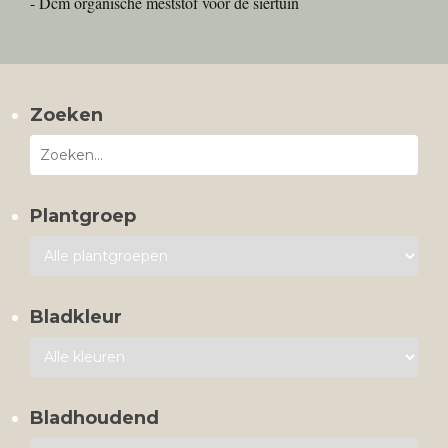
- Dcm organische meststof voor de siertuin
Zoeken
Plantgroep
Bladkleur
Bladhoudend