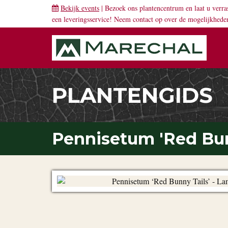
Bekijk events
| Bezoek ons plantencentrum en laat u verra
een leveringsservice! Neem
contact
op over de mogelijkhede
PLANTENGIDS
Pennisetum 'Red Bun