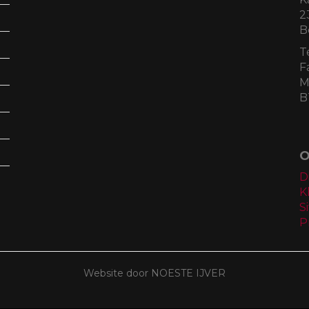
2
B
T
F
M
B
O
D
K
S
P
Website door NOESTE IJVER