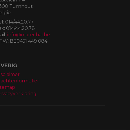
300 Turnhout
elgië
el:
014/44.20.77
ax:
014/44.20.78
ail:
info@marechal.be
TW:
BE0451 449 084
VERIG
isclaimer
lachtenformulier
itemap
rivacyverklaring