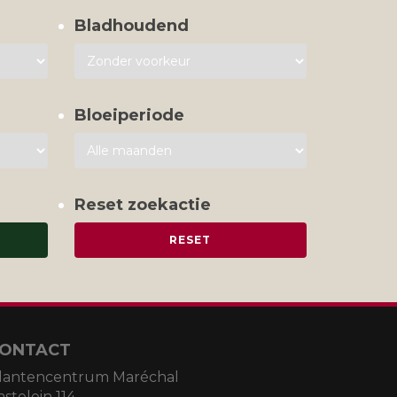
Bladhoudend
Bloeiperiode
Reset zoekactie
ONTACT
lantencentrum Maréchal
astelein 114