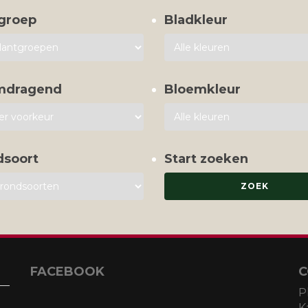
groep
Bladkleur
mdragend
Bloemkleur
dsoort
Start zoeken
FACEBOOK
C
P
K