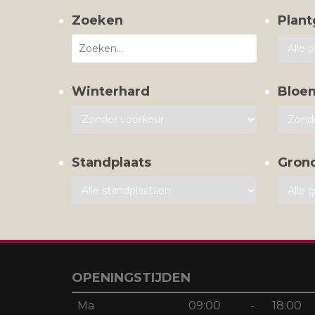
Zoeken
Plant
Winterhard
Bloe
Standplaats
Gron
OPENINGSTIJDEN
Ma
09:00
-
18:00