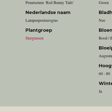
Pennisetum ‘Red Bunny Tails’
Groen
Nederlandse naam
Blad
Lampenpoetsersgras
Nee
Plantgroep
Bloe
Siergrassen
Rood / 
Bloei
Augustu
Hoog
60 - 80
Wint
Ja