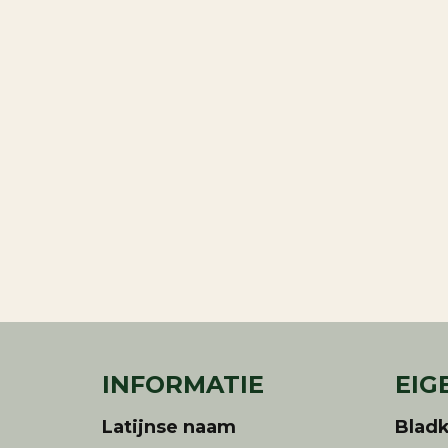
INFORMATIE
EIG
Latijnse naam
Bladk