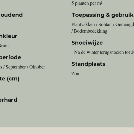
5 planten per m²
houdend
Toepassing & gebruik
Plantvakken / Solitair / Gemengd
/ Bodembedekking
mkleur
Snoeiwijze
Bruin
- Na de winter terugsnoeien tot 
periode
Standplaats
s / September / Oktober
Zon
te (cm)
erhard