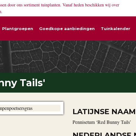
ssen door ons sortiment tuinplanten. Vanaf heden beschikken wij over
n.
Plantgroepen
Goedkope aanbiedingen
Tuinkalender
ny Tails'
LATIJNSE NAAM
Pennisetum ‘Red Bunny Tails’
NEDERLANDSE