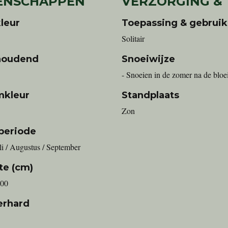
ENSCHAPPEN
VERZORGING &
leur
Toepassing & gebruik
Solitair
houdend
Snoeiwijze
- Snoeien in de zomer na de bloe
mkleur
Standplaats
Zon
periode
uli / Augustus / September
te (cm)
000
erhard