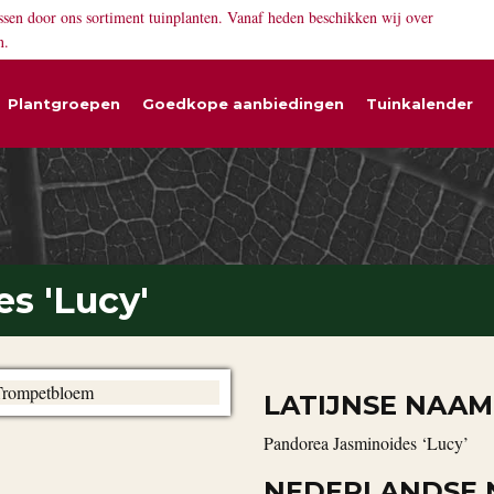
ssen door ons sortiment tuinplanten. Vanaf heden beschikken wij over
n.
Plantgroepen
Goedkope aanbiedingen
Tuinkalender
s 'Lucy'
LATIJNSE NAAM
Pandorea Jasminoides ‘Lucy’
NEDERLANDSE