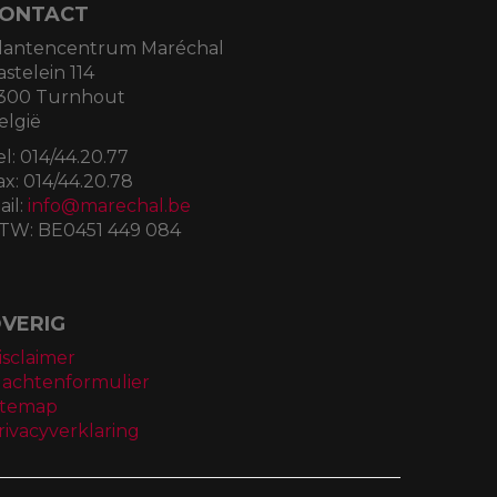
ONTACT
lantencentrum Maréchal
astelein 114
300 Turnhout
elgië
el:
014/44.20.77
ax:
014/44.20.78
ail:
info@marechal.be
TW:
BE0451 449 084
VERIG
isclaimer
lachtenformulier
itemap
rivacyverklaring