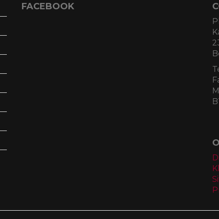
FACEBOOK
C
P
K
2
B
T
F
M
B
O
D
K
S
P