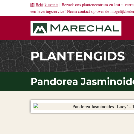
Bekijk events
| Bezoek ons plantencentrum en laat u verra
een leveringsservice! Neem
contact
op over de mogelijkhede
PLANTENGIDS
Pandorea Jasminoide