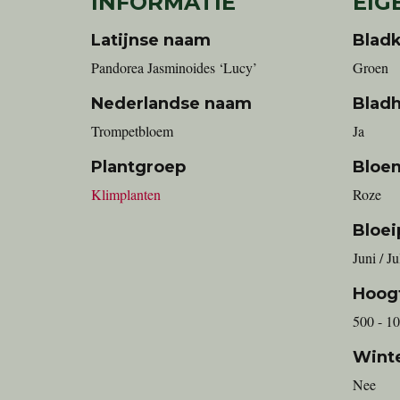
INFORMATIE
EIG
Latijnse naam
Bladk
Pandorea Jasminoides ‘Lucy’
Groen
Nederlandse naam
Blad
Trompetbloem
Ja
Plantgroep
Bloe
Klimplanten
Roze
Bloei
Juni / J
Hoog
500 - 1
Wint
Nee