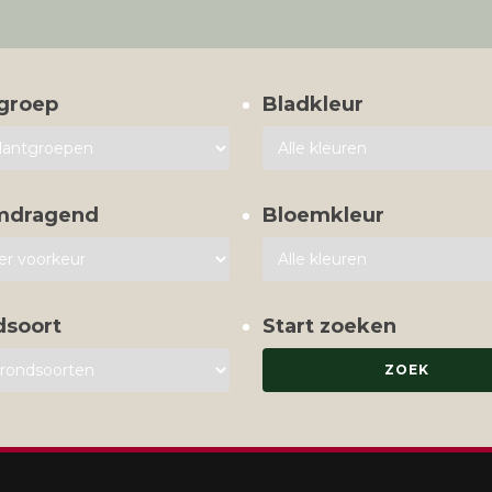
groep
Bladkleur
mdragend
Bloemkleur
dsoort
Start zoeken