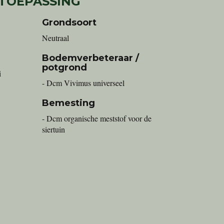
 TOEPASSING
Grondsoort
Neutraal
Bodemverbeteraar /
potgrond
i
- Dcm Vivimus universeel
Bemesting
- Dcm organische meststof voor de
siertuin