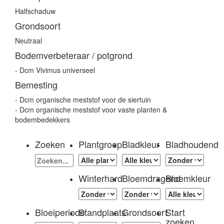
Halfschaduw
Grondsoort
Neutraal
Bodemverbeteraar / potgrond
- Dcm Vivimus universeel
Bemesting
- Dcm organische meststof voor de siertuin
- Dcm organische meststof voor vaste planten &
bodembedekkers
Zoeken
Plantgroep
Bladkleur
Bladhoudend
Winterhard
Bloemdragend
Bloemkleur
Bloeiperiode
Standplaats
Grondsoort
Start
zoeken