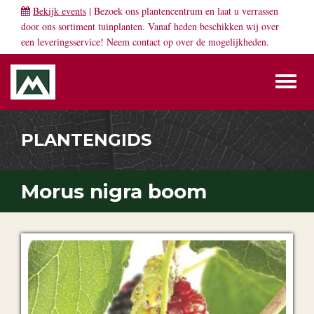
Bekijk events
| Bezoek ons plantencentrum en laat u verrassen
door ons sortiment tuinplanten. Vanaf heden beschikken wij over
een leveringsservice! Neem
contact
op over de mogelijkheden.
Toggl
naviga
PLANTENGIDS
Morus nigra boom