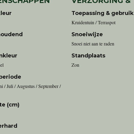
ENSCHAPPEN
VERZORGING &
leur
Toepassing & gebruik
Kruidentuin / Terraspot
houdend
Snoeiwijze
Snoei niet aan te raden
mkleur
Standplaats
el
Zon
periode
ni / Juli / Augustus / September /
te (cm)
erhard