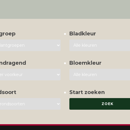
groep
Bladkleur
mdragend
Bloemkleur
dsoort
Start zoeken