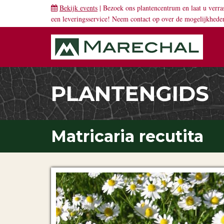
Bekijk events
| Bezoek ons plantencentrum en laat u verra
een leveringsservice! Neem
contact
op over de mogelijkhede
PLANTENGIDS
Matricaria recutita