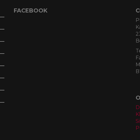
FACEBOOK
C
P
K
2
B
T
F
M
B
O
D
K
S
P