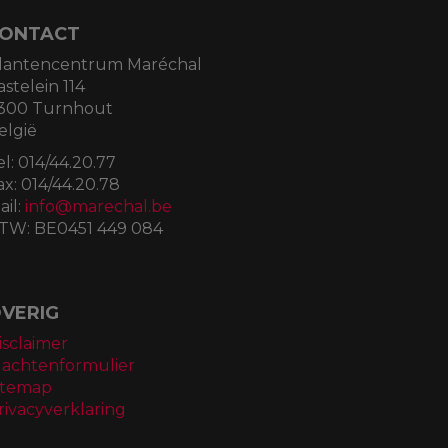
ONTACT
lantencentrum Maréchal
astelein 114
300 Turnhout
elgië
el:
014/44.20.77
ax:
014/44.20.78
ail:
info@marechal.be
TW:
BE0451 449 084
VERIG
isclaimer
lachtenformulier
itemap
rivacyverklaring