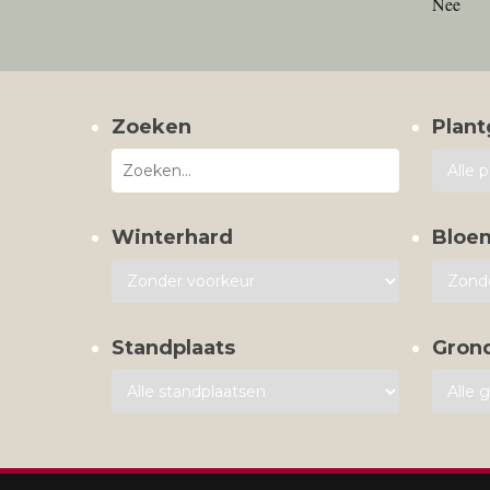
Nee
Zoeken
Plant
Winterhard
Bloe
Standplaats
Gron