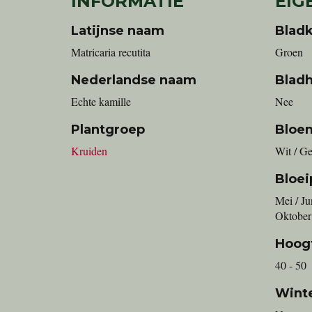
INFORMATIE
EIG
Latijnse naam
Bladk
Matricaria recutita
Groen
Nederlandse naam
Blad
echte kamille
Nee
Plantgroep
Bloe
Kruiden
Wit / Ge
Bloei
Mei / Ju
Oktober
Hoog
40 - 50
Wint