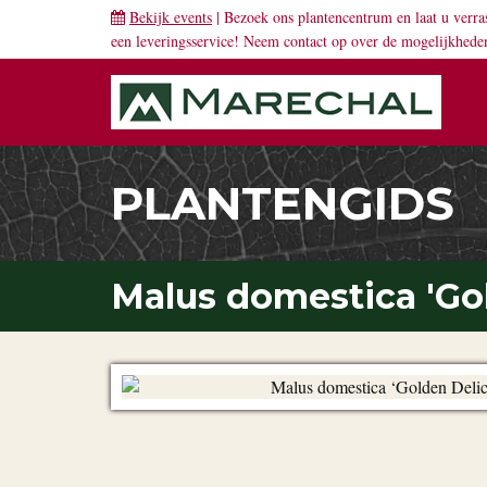
Bekijk events
| Bezoek ons plantencentrum en laat u verra
een leveringsservice! Neem
contact
op over de mogelijkhede
PLANTENGIDS
Malus domestica 'Gol