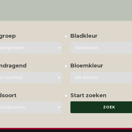
groep
Bladkleur
mdragend
Bloemkleur
dsoort
Start zoeken