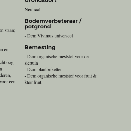
Grondsoort
Neutraal
Bodemverbeteraar /
potgrond
en staan;
- Dcm Vivimus universeel
Bemesting
en en
- Dcm organische meststof voor de
icht oog
siertuin
on
- Dcm plantbriketten
deren,
- Dcm organische meststof voor fruit &
 voor een
kleinfruit