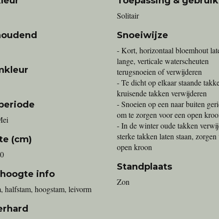
leur
Toepassing & gebruik
Solitair
houdend
Snoeiwijze
- Kort, horizontaal bloemhout lat
lange, verticale waterscheuten
mkleur
terugsnoeien of verwijderen
- Te dicht op elkaar staande takk
kruisende takken verwijderen
- Snoeien op een naar buiten ger
periode
om te zorgen voor een open kro
Mei
- In de winter oude takken verwij
sterke takken laten staan, zorgen
te (cm)
open kroon
00
Standplaats
 hoogte info
Zon
, halfstam, hoogstam, leivorm
erhard