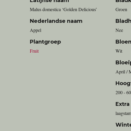
Latijnse naam
Bladk
Malus domestica ‘Golden Delicious’
Groen
Nederlandse naam
Blad
appel
Nee
Plantgroep
Bloe
Fruit
Wit
Bloei
April / 
Hoog
200 - 6
Extra
laagstam
Wint