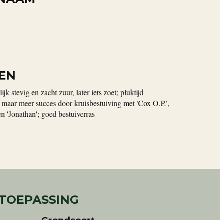
EN
k stevig en zacht zuur, later iets zoet; pluktijd
d maar meer succes door kruisbestuiving met 'Cox O.P.',
 en 'Jonathan'; goed bestuiverras
 TOEPASSING