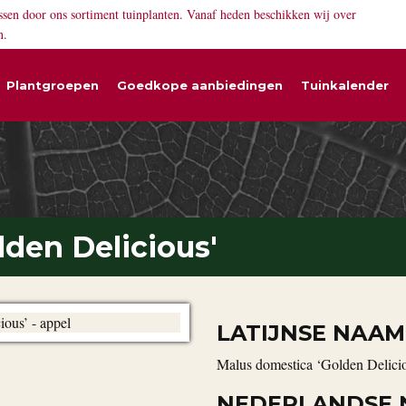
ssen door ons sortiment tuinplanten. Vanaf heden beschikken wij over
n.
Plantgroepen
Goedkope aanbiedingen
Tuinkalender
den Delicious'
LATIJNSE NAAM
Malus domestica ‘Golden Delici
NEDERLANDSE