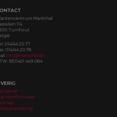
ONTACT
lantencentrum Maréchal
astelein 114
300 Turnhout
elgië
el:
014/44.20.77
ax:
014/44.20.78
ail:
info@marechal.be
TW:
BE0451 449 084
VERIG
isclaimer
lachtenformulier
itemap
rivacyverklaring