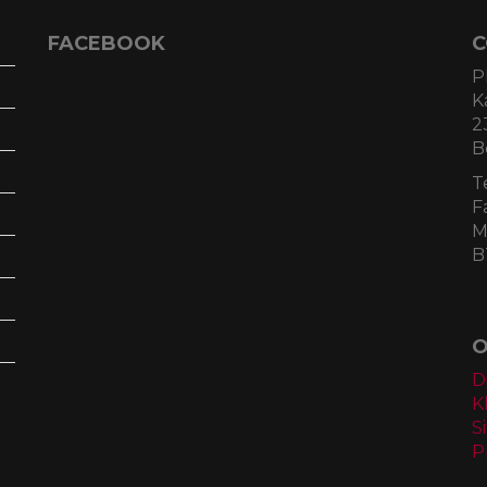
FACEBOOK
C
P
K
2
B
T
F
M
B
O
D
K
S
P