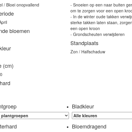
el / Bloei onopvallend
- Snoeien op een naar buiten ger
om te zorgen voor een open kro
eriode
- In de winter oude takken verwij
pril
sterke takken laten staan, zorge
een open kroon
nde bloemen
- Grondscheuten verwijderen
Standplaats
kleur
Zon / Halfschaduw
e (cm)
50
hard
ntgroep
Bladkleur
terhard
Bloemdragend