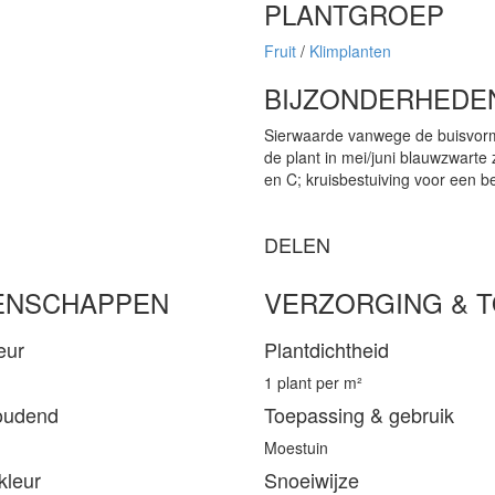
PLANTGROEP
Fruit
/
Klimplanten
BIJZONDERHEDE
Sierwaarde vanwege de buisvormig
de plant in mei/juni blauwzwarte 
en C; kruisbestuiving voor een b
DELEN
ENSCHAPPEN
VERZORGING & 
eur
Plantdichtheid
1 plant per m²
oudend
Toepassing & gebruik
Moestuin
kleur
Snoeiwijze