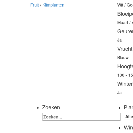
Fruit
/
Klimplanten
Wit / Ge
Bloeip
Maart / A
Geure
Ja
Vrucht
Blauw
Hoogt
100 - 1
Winter
Ja
Zoeken
Pla
Win