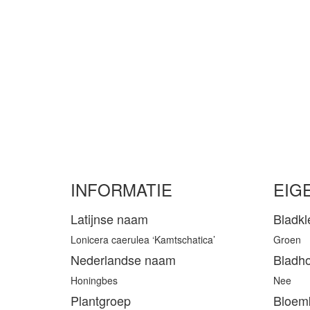
INFORMATIE
EIG
Latijnse naam
Bladkl
Lonicera caerulea ‘Kamtschatica’
Groen
Nederlandse naam
Bladh
Honingbes
Nee
Plantgroep
Bloem