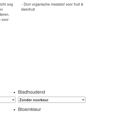
icht oog
- Dcm organische meststof voor fruit &
on
kleinfruit
deren,
n voor
Bladhoudend
Bloemkleur