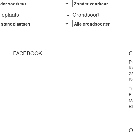
ndplaats
Grondsoort
FACEBOOK
C
P
Ka
2
Be
Te
F
Ma
B
O