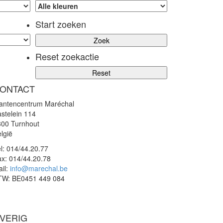
Start zoeken
Reset zoekactie
ONTACT
lantencentrum Maréchal
stelein 114
300 Turnhout
lgië
l:
014/44.20.77
ax:
014/44.20.78
il:
info@marechal.be
TW:
BE0451 449 084
VERIG