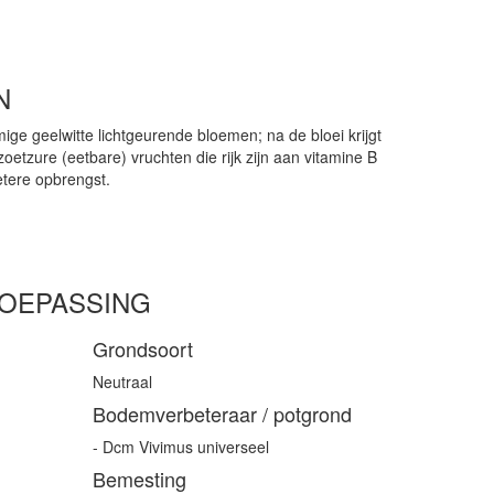
N
e geelwitte lichtgeurende bloemen; na de bloei krijgt
zoetzure (eetbare) vruchten die rijk zijn aan vitamine B
etere opbrengst.
TOEPASSING
Grondsoort
Neutraal
Bodemverbeteraar / potgrond
- Dcm Vivimus universeel
Bemesting