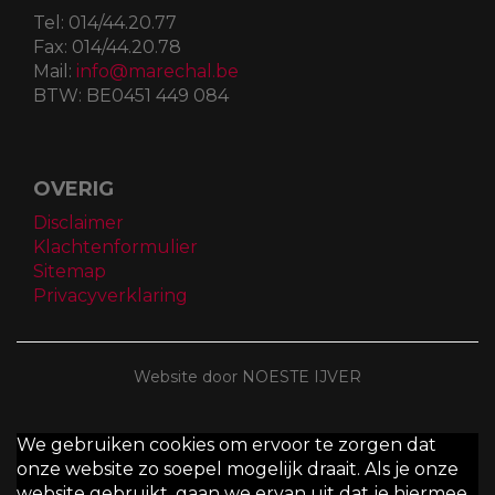
Tel:
014/44.20.77
Fax:
014/44.20.78
Mail:
info@marechal.be
BTW:
BE0451 449 084
OVERIG
Disclaimer
Klachtenformulier
Sitemap
Privacyverklaring
Website door NOESTE IJVER
We gebruiken cookies om ervoor te zorgen dat
onze website zo soepel mogelijk draait. Als je onze
website gebruikt, gaan we ervan uit dat je hiermee