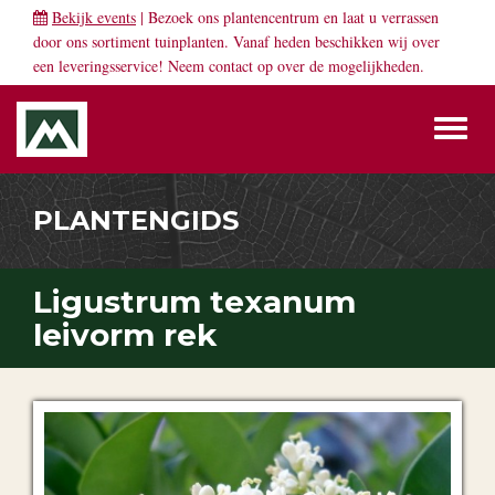
Bekijk events
| Bezoek ons plantencentrum en laat u verrassen
door ons sortiment tuinplanten. Vanaf heden beschikken wij over
een leveringsservice! Neem
contact
op over de mogelijkheden.
Toggl
naviga
PLANTENGIDS
Ligustrum texanum
leivorm rek