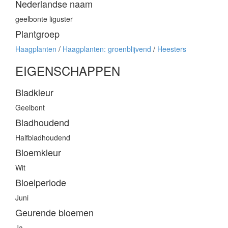
Nederlandse naam
geelbonte liguster
Plantgroep
Haagplanten
/
Haagplanten: groenblijvend
/
Heesters
EIGENSCHAPPEN
Bladkleur
Geelbont
Bladhoudend
Halfbladhoudend
Bloemkleur
Wit
Bloeiperiode
Juni
Geurende bloemen
Ja