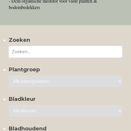
- Dcm organische meststof voor vaste planten &
bodembedekkers
Zoeken
Plantgroep
Bladkleur
Bladhoudend