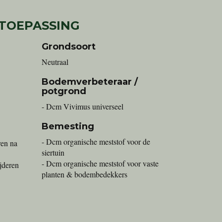
 TOEPASSING
Grondsoort
Neutraal
Bodemverbeteraar /
potgrond
- Dcm Vivimus universeel
Bemesting
- Dcm organische meststof voor de
ren na
siertuin
- Dcm organische meststof voor vaste
ijderen
planten & bodembedekkers