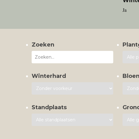
Wint
Ja
Zoeken
Plant
Winterhard
Bloe
Standplaats
Gron