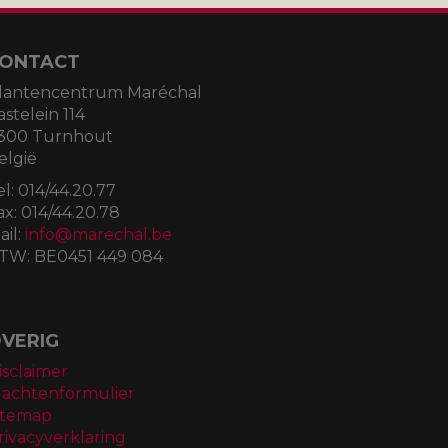
ONTACT
lantencentrum Maréchal
astelein 114
300 Turnhout
elgië
el:
014/44.20.77
ax:
014/44.20.78
ail:
info@marechal.be
TW:
BE0451 449 084
VERIG
isclaimer
lachtenformulier
itemap
rivacyverklaring