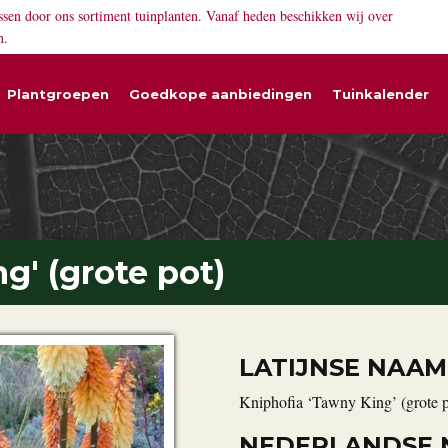
ssen door ons sortiment tuinplanten. Vanaf heden beschikken wij over
n.
Plantgroepen
Goedkope aanbiedingen
Tuinkalender
g' (grote pot)
LATIJNSE NAAM
Kniphofia ‘Tawny King’ (grote p
NEDERLANDSE