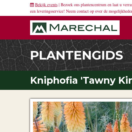
Bekijk events
| Bezoek ons plantencentrum en laat u verra
een leveringsservice! Neem
contact
op over de mogelijkhede
PLANTENGIDS
Kniphofia 'Tawny Kin