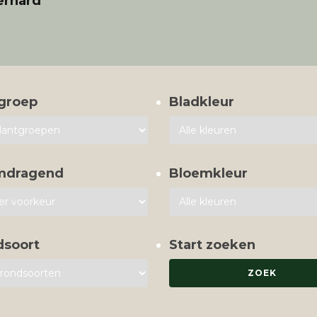
erhard
groep
Bladkleur
mdragend
Bloemkleur
dsoort
Start zoeken