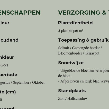
ENSCHAPPEN
VERZORGING &
leur
Plantdichtheid
5 planten per m²
houdend
Toepassing & gebruik
Solitair / Gemengde border /
Bloemenborder / Terraspot
mkleur
Snoeiwijze
 Geel
- Uitgebloeide bloemen verwijde
periode
de bloei
- Afgestorven en lelijk blad verw
ugustus / September / Oktober
Standplaats
te (cm)
Zon / Halfschaduw
20