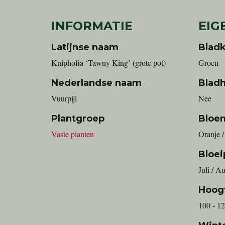
INFORMATIE
EIG
Latijnse naam
Bladk
Kniphofia ‘Tawny King’ (grote pot)
Groen
Nederlandse naam
Blad
Vuurpijl
Nee
Plantgroep
Bloe
Vaste planten
Oranje /
Bloei
Juli / A
Hoog
100 - 1