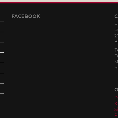
FACEBOOK
C
P
K
2
B
T
F
M
B
O
D
K
S
P