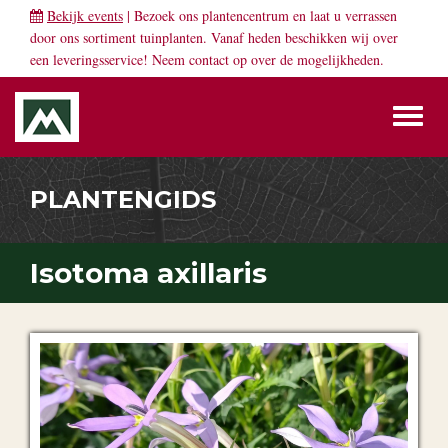
Bekijk events
| Bezoek ons plantencentrum en laat u verrassen
door ons sortiment tuinplanten. Vanaf heden beschikken wij over
een leveringsservice! Neem
contact
op over de mogelijkheden.
Toggl
naviga
PLANTENGIDS
Isotoma axillaris