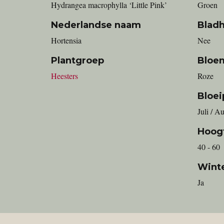
Hydrangea macrophylla ‘Little Pink’
Groen
Nederlandse naam
Blad
Hortensia
Nee
Plantgroep
Bloe
Heesters
Roze
Bloei
Juli / A
Hoog
40 - 60
Wint
Ja