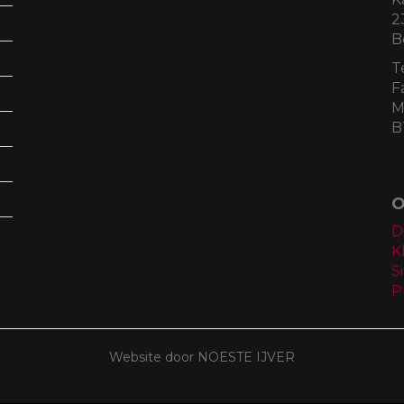
2
B
T
F
M
B
O
D
K
S
P
Website door NOESTE IJVER