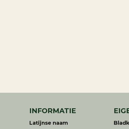
INFORMATIE
EIG
Latijnse naam
Bladk