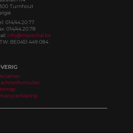
300 Turnhout
elgië
el:
014/44.20.77
ax:
014/44.20.78
ail:
info@marechal.be
TW:
BE0451 449 084
VERIG
isclaimer
lachtenformulier
itemap
rivacyverklaring