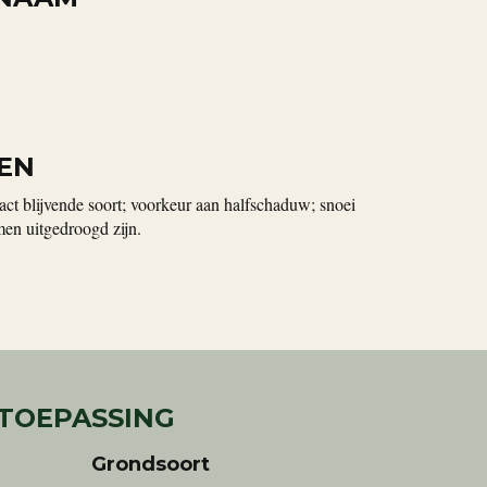
EN
t blijvende soort; voorkeur aan halfschaduw; snoei
en uitgedroogd zijn.
 TOEPASSING
Grondsoort