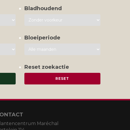
Bladhoudend
Bloeiperiode
Reset zoekactie
ONTACT
lantencentrum Maréchal
astelein 114