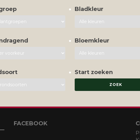
groep
Bladkleur
mdragend
Bloemkleur
dsoort
Start zoeken
FACEBOOK
C
P
K