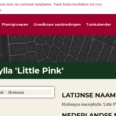
ssen door ons sortiment tuinplanten. Vanaf heden beschikken wij over
n.
Plantgroepen
Goedkope aanbiedingen
Tuinkalender
a 'Little Pink'
LATIJNSE NAAM
Hydrangea macrophylla ‘Little P
NEDERLANDSE