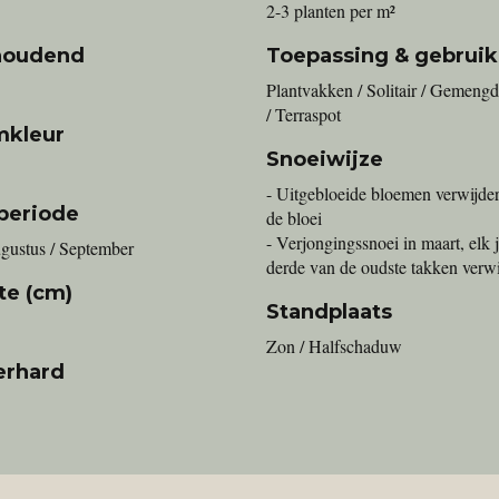
2-3 planten per m²
houdend
Toepassing & gebruik
Plantvakken / Solitair / Gemengd
/ Terraspot
mkleur
Snoeiwijze
- Uitgebloeide bloemen verwijde
periode
de bloei
- Verjongingssnoei in maart, elk 
ugustus / September
derde van de oudste takken verw
te (cm)
Standplaats
Zon / Halfschaduw
erhard