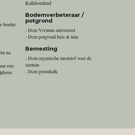
Kalkhoudend
Bodemverbeteraar /
potgrond
e border
- Dcm Vivimus universeel
- Dcm potgrond huis & tuin
Bemesting
ren na
- Dcm organische meststof voor de
siertuin
jaar een
- Dcm groenkalk
ijderen