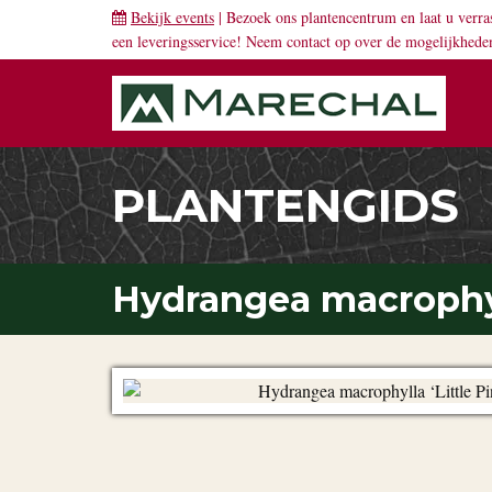
Bekijk events
| Bezoek ons plantencentrum en laat u verra
een leveringsservice! Neem
contact
op over de mogelijkhede
PLANTENGIDS
Hydrangea macrophyll