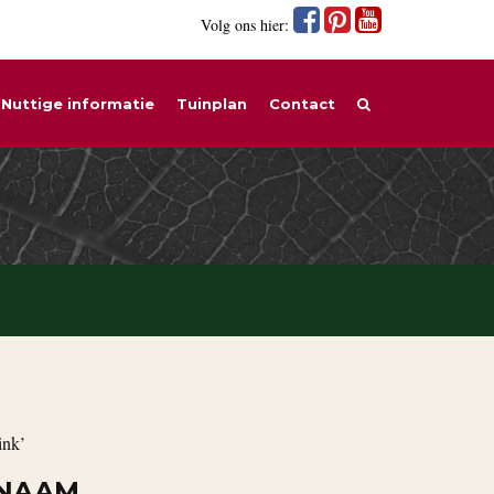
Volg ons hier:
Nuttige informatie
Tuinplan
Contact
ink’
 NAAM