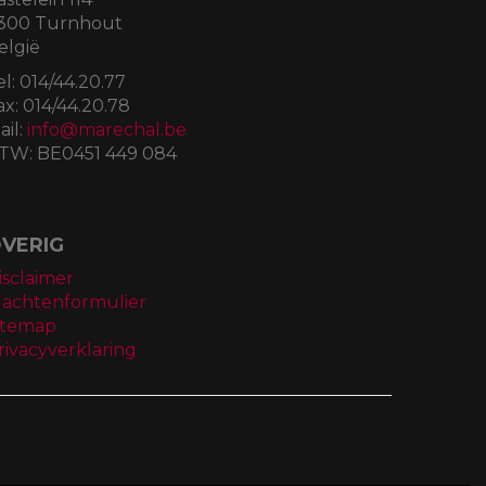
300 Turnhout
elgië
el:
014/44.20.77
ax:
014/44.20.78
ail:
info@marechal.be
TW:
BE0451 449 084
VERIG
isclaimer
lachtenformulier
itemap
rivacyverklaring