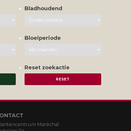
Bladhoudend
Bloeiperiode
Reset zoekactie
ONTACT
lantencentrum Maréchal
astelein 114