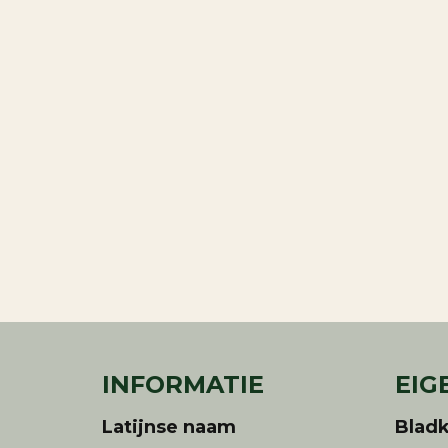
INFORMATIE
EIG
Latijnse naam
Bladk