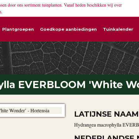
ssen door ons sortiment tuinplanten. Vanaf heden beschikken wij over
n.
Plantgroepen
Goedkope aanbiedingen
Tuinkalender
ylla EVERBLOOM 'White W
LATIJNSE NAAM
Hydrangea macrophylla EVER
NEDERLANDSE