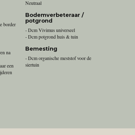
Neutraal
Bodemverbeteraar /
potgrond
e border
- Dcm Vivimus universeel
- Dcm potgrond huis & tuin
Bemesting
ren na
- Dcm organische meststof voor de
siertuin
jaar een
ijderen