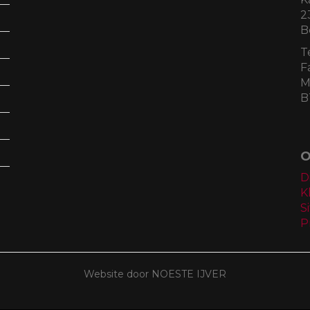
2
B
T
F
M
B
O
D
K
S
P
Website door NOESTE IJVER