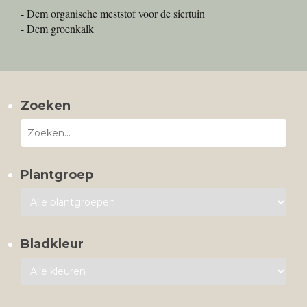
- Dcm organische meststof voor de siertuin
- Dcm groenkalk
Zoeken
Plantgroep
Bladkleur