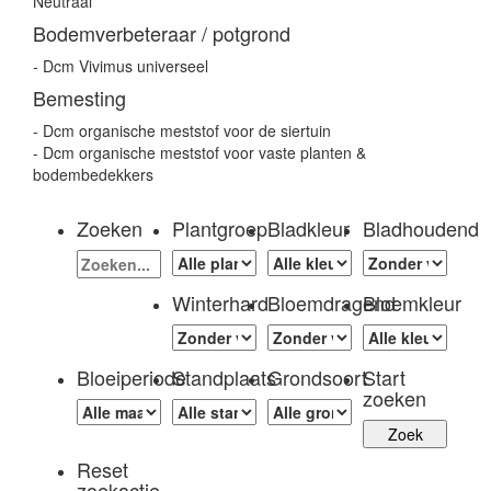
Neutraal
Bodemverbeteraar / potgrond
- Dcm Vivimus universeel
Bemesting
- Dcm organische meststof voor de siertuin
- Dcm organische meststof voor vaste planten &
bodembedekkers
Zoeken
Plantgroep
Bladkleur
Bladhoudend
Winterhard
Bloemdragend
Bloemkleur
Bloeiperiode
Standplaats
Grondsoort
Start
zoeken
Reset
zoekactie