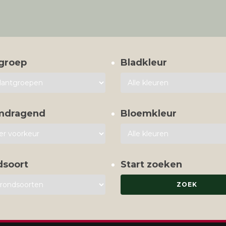
groep
Bladkleur
mdragend
Bloemkleur
dsoort
Start zoeken