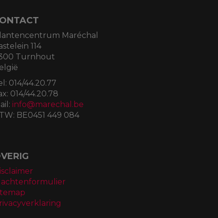
ONTACT
lantencentrum Maréchal
astelein 114
300 Turnhout
elgië
el:
014/44.20.77
ax:
014/44.20.78
ail:
info@marechal.be
TW:
BE0451 449 084
VERIG
isclaimer
lachtenformulier
itemap
rivacyverklaring