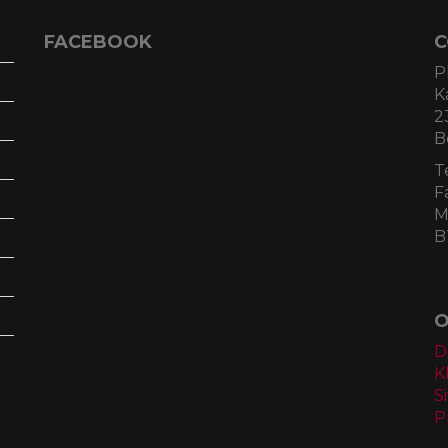
FACEBOOK
C
P
K
2
B
T
F
M
B
O
D
K
S
P