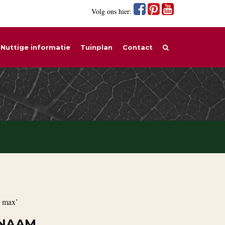
Volg ons hier:
Nuttige informatie
Tuinplan
Contact
r max’
 NAAM