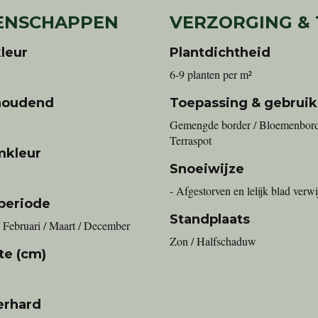
ENSCHAPPEN
VERZORGING &
leur
Plantdichtheid
6-9 planten per m²
houdend
Toepassing & gebruik
Gemengde border / Bloemenbord
Terraspot
mkleur
Snoeiwijze
- Afgestorven en lelijk blad verw
periode
Standplaats
/ Februari / Maart / December
Zon / Halfschaduw
te (cm)
erhard