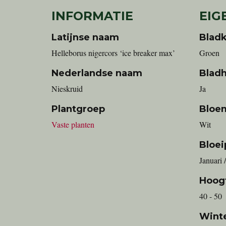
INFORMATIE
EIG
Latijnse naam
Bladk
Helleborus nigercors ‘ice breaker max’
Groen
Nederlandse naam
Blad
Nieskruid
Ja
Plantgroep
Bloe
Vaste planten
Wit
Bloei
Januari 
Hoog
40 - 50
Wint