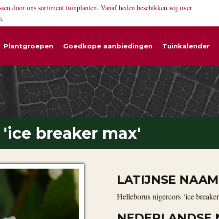
ssen door ons sortiment tuinplanten. Vanaf heden beschikken wij over
n.
Plantgroepen
Goedkope aanbiedingen
Tuinkalender
 'ice breaker max'
LATIJNSE NAAM
Helleborus nigercors ‘ice breake
NEDERLANDSE