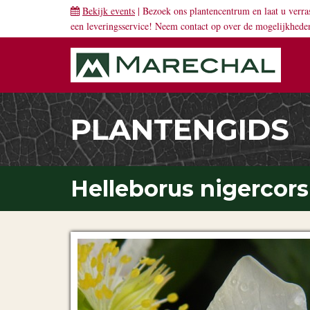
Bekijk events
| Bezoek ons plantencentrum en laat u verra
een leveringsservice! Neem
contact
op over de mogelijkhede
PLANTENGIDS
Helleborus nigercors