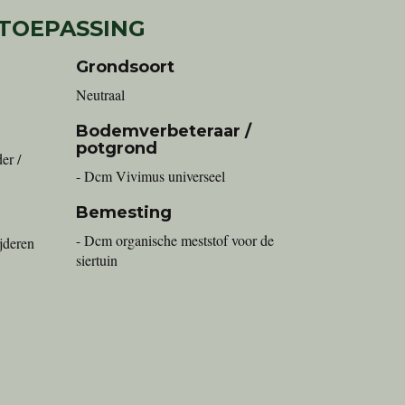
 TOEPASSING
Grondsoort
Neutraal
Bodemverbeteraar /
potgrond
er /
- Dcm Vivimus universeel
Bemesting
- Dcm organische meststof voor de
ijderen
siertuin