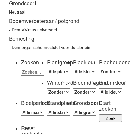
Grondsoort
Neutraal
Bodemverbeteraar / potgrond
- Dcm Vivimus universeel
Bemesting
- Dcm organische meststof voor de siertuin
Zoeken
Plantgroep
Bladkleur
Bladhoudend
Winterhard
Bloemdragend
Bloemkleur
Bloeiperiode
Standplaats
Grondsoort
Start
zoeken
Reset
zoekactie