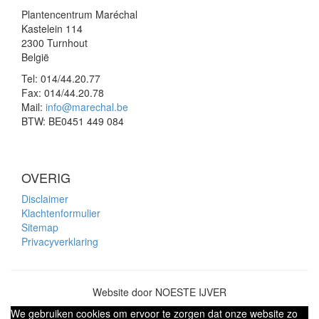
Plantencentrum Maréchal
Kastelein 114
2300 Turnhout
België
Tel:
014/44.20.77
Fax:
014/44.20.78
Mail:
info@marechal.be
BTW:
BE0451 449 084
OVERIG
Disclaimer
Klachtenformulier
Sitemap
Privacyverklaring
Website door NOESTE IJVER
We gebruiken cookies om ervoor te zorgen dat onze website zo