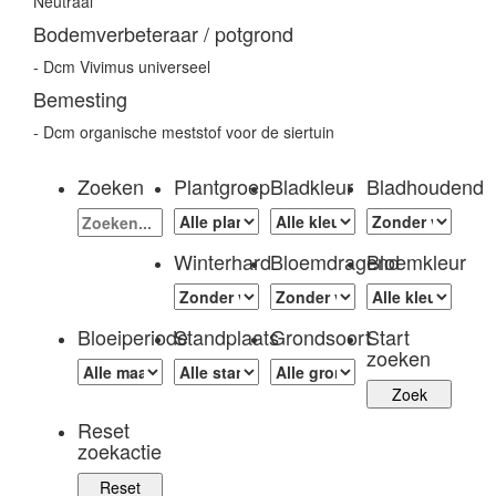
Neutraal
Bodemverbeteraar / potgrond
- Dcm Vivimus universeel
Bemesting
- Dcm organische meststof voor de siertuin
Zoeken
Plantgroep
Bladkleur
Bladhoudend
Winterhard
Bloemdragend
Bloemkleur
Bloeiperiode
Standplaats
Grondsoort
Start
zoeken
Reset
zoekactie