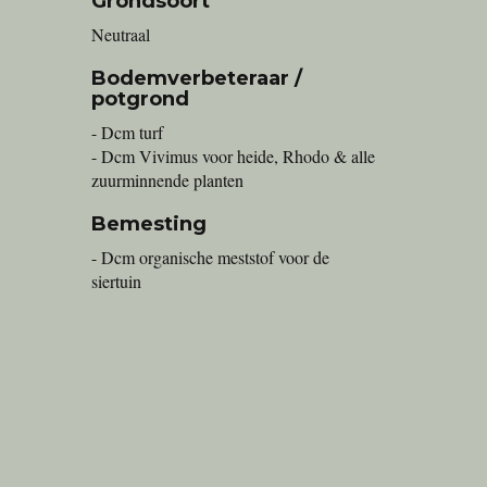
Grondsoort
Neutraal
Bodemverbeteraar /
potgrond
- Dcm turf
- Dcm Vivimus voor heide, Rhodo & alle
zuurminnende planten
Bemesting
- Dcm organische meststof voor de
siertuin