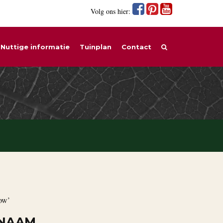
Volg ons hier:
Nuttige informatie
Tuinplan
Contact
ow’
 NAAM