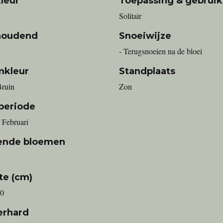
leur
Toepassing & gebruik
Solitair
houdend
Snoeiwijze
- Terugsnoeien na de bloei
mkleur
Standplaats
Bruin
Zon
periode
/ Februari
ende bloemen
te (cm)
00
erhard