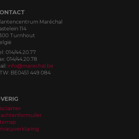
ONTACT
lantencentrum Maréchal
astelein 114
300 Turnhout
elgië
el:
014/44.20.77
ax:
014/44.20.78
ail:
info@marechal.be
TW:
BE0451 449 084
VERIG
isclaimer
lachtenformulier
itemap
rivacyverklaring