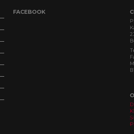
FACEBOOK
C
P
K
2
B
T
F
M
B
O
D
K
S
P