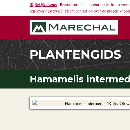
Bekijk events
| Bezoek ons plantencentrum en laat u verra
een leveringsservice! Neem
contact
op over de mogelijkhede
PLANTENGIDS
Hamamelis intermedi