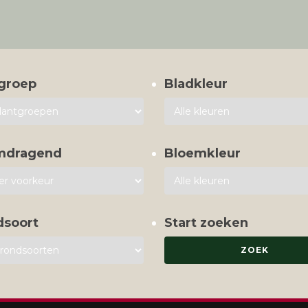
groep
Bladkleur
mdragend
Bloemkleur
dsoort
Start zoeken