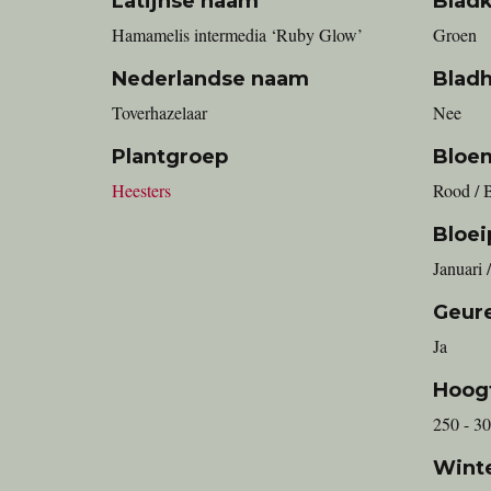
Latijnse naam
Bladk
Hamamelis intermedia ‘Ruby Glow’
Groen
Nederlandse naam
Blad
Toverhazelaar
Nee
Plantgroep
Bloe
Heesters
Rood / 
Bloei
Januari 
Geur
Ja
Hoog
250 - 3
Wint