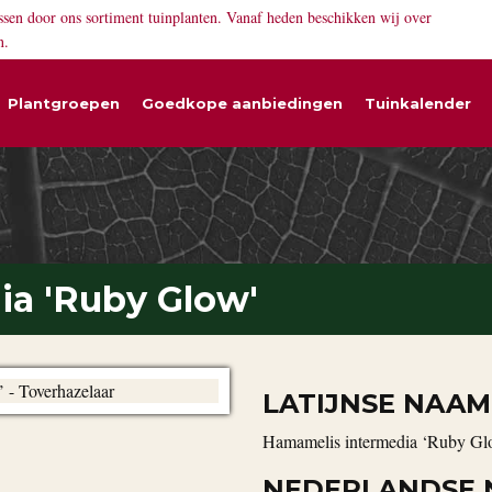
ssen door ons sortiment tuinplanten. Vanaf heden beschikken wij over
n.
Plantgroepen
Goedkope aanbiedingen
Tuinkalender
a 'Ruby Glow'
LATIJNSE NAAM
Hamamelis intermedia ‘Ruby Gl
NEDERLANDSE