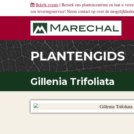
Bekijk events
| Bezoek ons plantencentrum en laat u verra
een leveringsservice! Neem
contact
op over de mogelijkhede
PLANTENGIDS
Gillenia Trifoliata