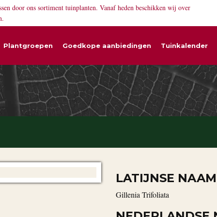
ssen door ons sortiment tuinplanten. Vanaf heden beschikken wij over
n.
Plantgroepen
Goedkope aanbiedingen
Tuinkalender
LATIJNSE NAAM
Gillenia Trifoliata
NEDERLANDSE