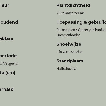
leur
Plantdichtheid
7-9 planten per m²
houdend
Toepassing & gebruik
Plantvakken / Gemengde border 
Bloemenborder
mkleur
Snoeiwijze
- In vorm snoeien
periode
Standplaats
uli / Augustus
Halfschaduw
te (cm)
erhard