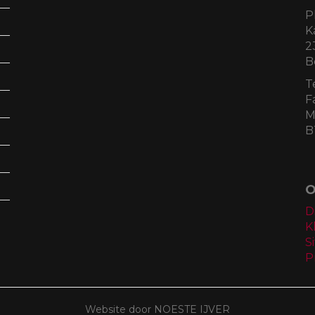
P
K
2
B
T
F
M
B
O
D
K
S
P
Website door NOESTE IJVER