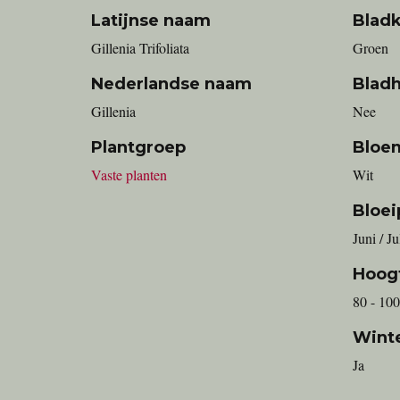
Latijnse naam
Bladk
Gillenia Trifoliata
Groen
Nederlandse naam
Blad
Gillenia
Nee
Plantgroep
Bloe
Vaste planten
Wit
Bloei
Juni / J
Hoog
80 - 100
Wint
Ja