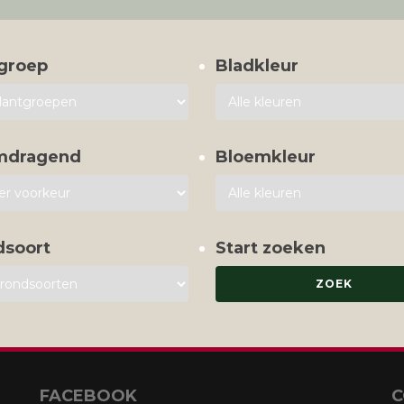
groep
Bladkleur
mdragend
Bloemkleur
dsoort
Start zoeken
FACEBOOK
C