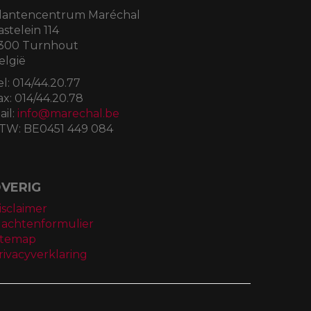
lantencentrum Maréchal
astelein 114
300 Turnhout
elgië
el:
014/44.20.77
ax:
014/44.20.78
ail:
info@marechal.be
TW:
BE0451 449 084
VERIG
isclaimer
lachtenformulier
itemap
rivacyverklaring