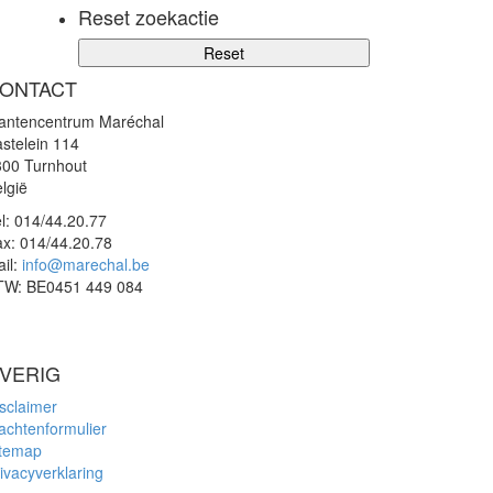
Reset zoekactie
ONTACT
lantencentrum Maréchal
stelein 114
300 Turnhout
lgië
l:
014/44.20.77
ax:
014/44.20.78
il:
info@marechal.be
TW:
BE0451 449 084
VERIG
sclaimer
achtenformulier
itemap
ivacyverklaring