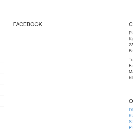
FACEBOOK
C
P
Ka
2
Be
Te
F
Ma
B
O
Di
Kl
S
Pr