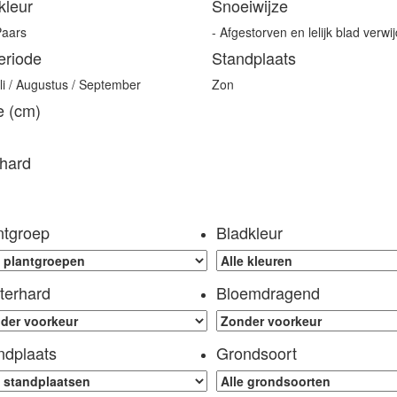
kleur
Snoeiwijze
Paars
- Afgestorven en lelijk blad verwi
eriode
Standplaats
uli / Augustus / September
Zon
e (cm)
hard
ntgroep
Bladkleur
terhard
Bloemdragend
ndplaats
Grondsoort