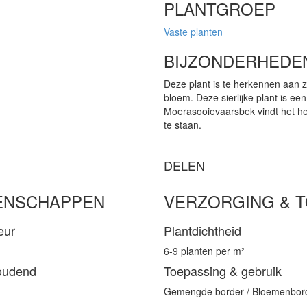
PLANTGROEP
Vaste planten
BIJZONDERHEDE
Deze plant is te herkennen aan 
bloem. Deze sierlijke plant is ee
Moerasooievaarsbek vindt het he
te staan.
DELEN
ENSCHAPPEN
VERZORGING & 
eur
Plantdichtheid
6-9 planten per m²
oudend
Toepassing & gebruik
Gemengde border / Bloemenbor