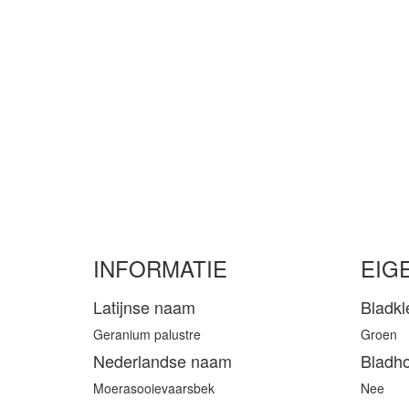
INFORMATIE
EIG
Latijnse naam
Bladkl
Geranium palustre
Groen
Nederlandse naam
Bladh
Moerasooievaarsbek
Nee