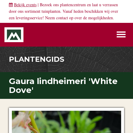
Bekijk events
| Bezoek ons plantencentrum en laat u verrassen
door ons sortiment tuinplanten. Vanaf heden beschikken wij over
een leveringsservice! Neem
contact
op over de mogelijkheden.
Toggl
naviga
PLANTENGIDS
Gaura lindheimeri 'White
Dove'