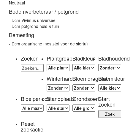
Neutraal
Bodemverbeteraar / potgrond
- Dcm Vivimus universeel
- Dcm potgrond huis & tuin
Bemesting
- Dcm organische meststof voor de siertuin
Zoeken
Plantgroep
Bladkleur
Bladhoudend
Winterhard
Bloemdragend
Bloemkleur
Bloeiperiode
Standplaats
Grondsoort
Start
zoeken
Reset
zoekactie