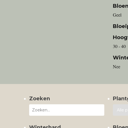
Bloe
Geel
Bloei
Hoog
30 - 40
Wint
Nee
Zoeken
Plant
Winterhard
Bloe