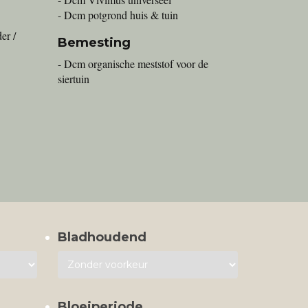
- Dcm potgrond huis & tuin
er /
Bemesting
- Dcm organische meststof voor de
siertuin
Bladhoudend
Bloeiperiode