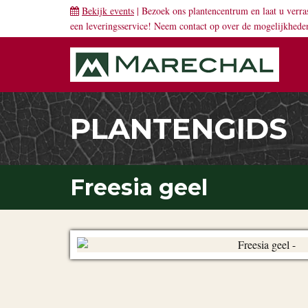
Bekijk events
| Bezoek ons plantencentrum en laat u verra
een leveringsservice! Neem
contact
op over de mogelijkhede
PLANTENGIDS
Freesia geel