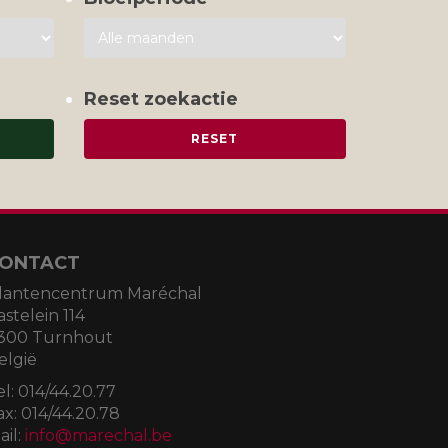
Reset zoekactie
ONTACT
lantencentrum Maréchal
astelein 114
300 Turnhout
elgië
el:
014/44.20.77
ax:
014/44.20.78
ail:
info@marechal.be