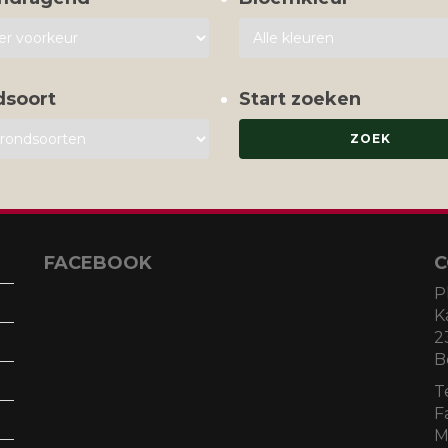
dsoort
Start zoeken
FACEBOOK
C
P
K
2
B
T
F
M