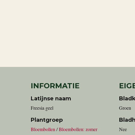
INFORMATIE
EIG
Latijnse naam
Bladk
Freesia geel
Groen
Plantgroep
Blad
Bloembollen
/
Bloembollen: zomer
Nee