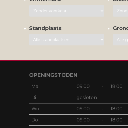
Standplaats
Gron
OPENINGSTIJDEN
Ma
09:00
-
18:00
Di
gesloten
Wo
09:00
-
18:00
Do
09:00
-
18:00