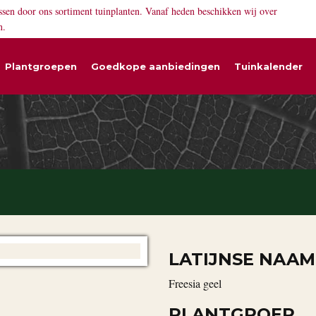
ssen door ons sortiment tuinplanten. Vanaf heden beschikken wij over
n.
Plantgroepen
Goedkope aanbiedingen
Tuinkalender
LATIJNSE NAAM
Freesia geel
PLANTGROEP