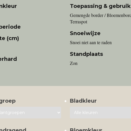
mkleur
Toepassing & gebruik
Gemengde border / Bloemenbord
Terraspot
periode
Snoeiwijze
te (cm)
Snoei niet aan te raden
Standplaats
erhard
Zon
groep
Bladkleur
mdragend
Bloemkleur