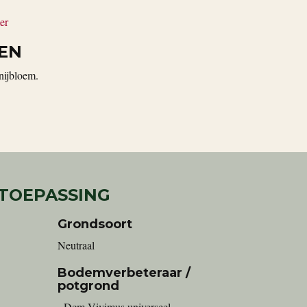
er
EN
nijbloem.
 TOEPASSING
Grondsoort
Neutraal
Bodemverbeteraar /
potgrond
- Dcm Vivimus universeel