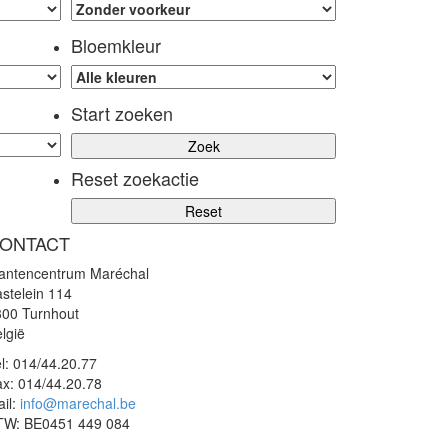
Bloemkleur
Start zoeken
Reset zoekactie
ONTACT
lantencentrum Maréchal
stelein 114
300 Turnhout
lgië
l:
014/44.20.77
ax:
014/44.20.78
il:
info@marechal.be
TW:
BE0451 449 084