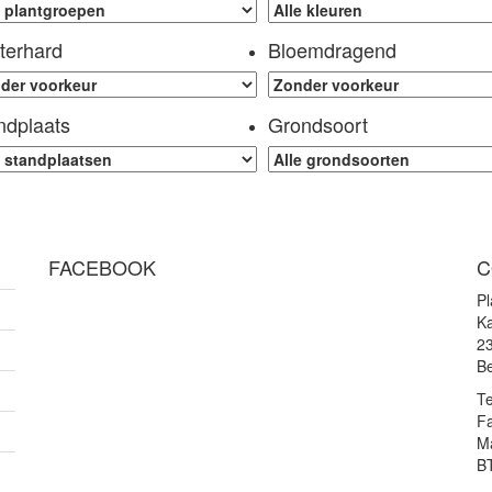
terhard
Bloemdragend
ndplaats
Grondsoort
FACEBOOK
C
P
Ka
2
Be
Te
F
Ma
B