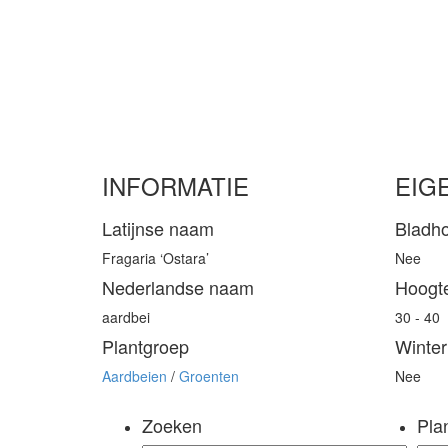
INFORMATIE
EIG
Latijnse naam
Bladh
Fragaria ‘Ostara’
Nee
Nederlandse naam
Hoogt
aardbei
30 - 40
Plantgroep
Winter
Aardbeien
/
Groenten
Nee
Zoeken
Pla