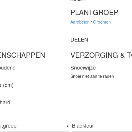
PLANTGROEP
Aardbeien
/
Groenten
DELEN
ENSCHAPPEN
VERZORGING & 
oudend
Snoeiwijze
Snoei niet aan te raden
e (cm)
hard
ntgroep
Bladkleur