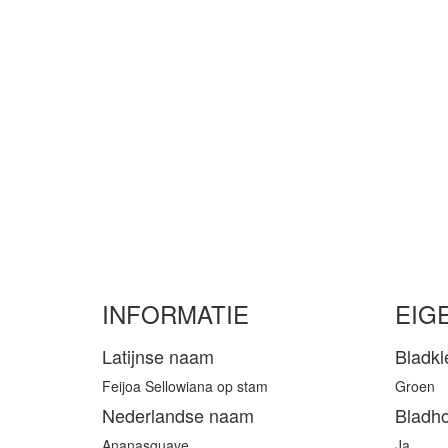
INFORMATIE
EIG
Latijnse naam
Bladkl
Feijoa Sellowiana op stam
Groen
Nederlandse naam
Bladh
Ananasguave
Ja