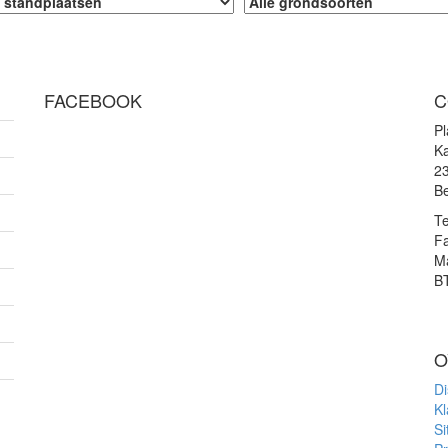
FACEBOOK
C
P
Ka
2
Be
Te
F
Ma
B
O
Di
Kl
S