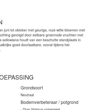
N
an juni tot oktober met geurige, roze witte bloemen met
uchting gevolgd door eetbare groenrode vruchten met
sellowiana houdt van een beschutte standplaats in
kalkrijke goed doorlaatbare, vooral tijdens het
.
TOEPASSING
Grondsoort
Neutraal
Bodemverbeteraar / potgrond
- Dcm Vivimus universeel