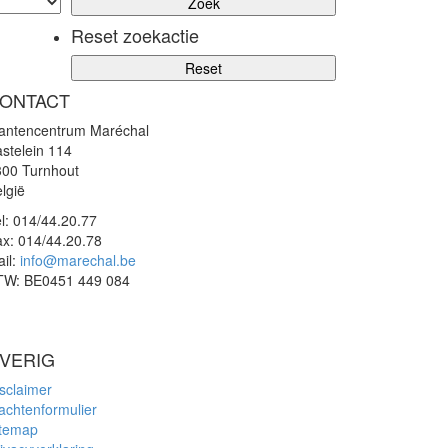
Reset zoekactie
ONTACT
lantencentrum Maréchal
stelein 114
300 Turnhout
lgië
l:
014/44.20.77
ax:
014/44.20.78
il:
info@marechal.be
TW:
BE0451 449 084
VERIG
sclaimer
achtenformulier
itemap