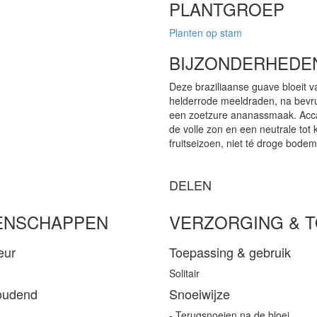
PLANTGROEP
Planten op stam
BIJZONDERHEDE
Deze braziliaanse guave bloeit v
helderrode meeldraden, na bevr
een zoetzure ananassmaak. Acca 
de volle zon en een neutrale tot 
fruitseizoen, niet té droge bodem
DELEN
ENSCHAPPEN
VERZORGING & 
eur
Toepassing & gebruik
Solitair
oudend
Snoeiwijze
- Terugsnoeien na de bloei