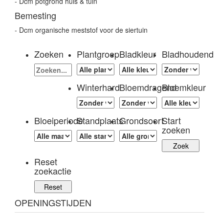
- Dcm potgrond huis & tuin
Bemesting
- Dcm organische meststof voor de siertuin
Zoeken
Plantgroep
Bladkleur
Bladhoudend
Winterhard
Bloemdragend
Bloemkleur
Bloeiperiode
Standplaats
Grondsoort
Start
zoeken
Reset
zoekactie
OPENINGSTIJDEN