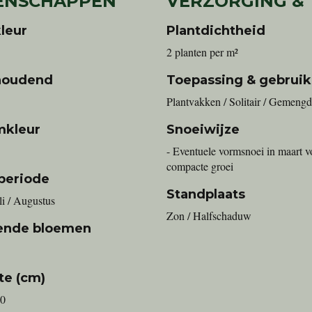
ENSCHAPPEN
VERZORGING &
leur
Plantdichtheid
2 planten per m²
houdend
Toepassing & gebruik
Plantvakken / Solitair / Gemengd
mkleur
Snoeiwijze
- Eventuele vormsnoei in maart v
compacte groei
periode
Standplaats
uli / Augustus
Zon / Halfschaduw
ende bloemen
te (cm)
50