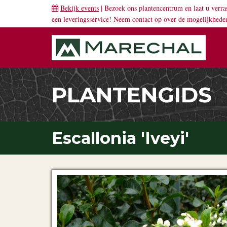
Bekijk events
| Bezoek ons plantencentrum en laat u verra
een leveringsservice! Neem
contact
op over de mogelijkhede
PLANTENGIDS
Escallonia 'Iveyi'