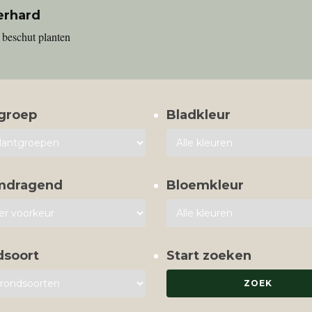
erhard
 beschut planten
groep
Bladkleur
mdragend
Bloemkleur
dsoort
Start zoeken