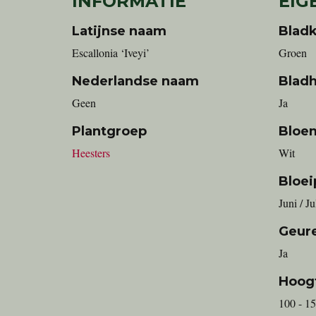
INFORMATIE
EIG
Latijnse naam
Bladk
Escallonia ‘Iveyi’
Groen
Nederlandse naam
Blad
geen
Ja
Plantgroep
Bloe
Heesters
Wit
Bloei
Juni / J
Geur
Ja
Hoog
100 - 1