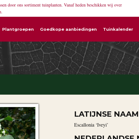
ssen door ons sortiment tuinplanten. Vanaf heden beschikken wij over
n.
Plantgroepen
Goedkope aanbiedingen
Tuinkalender
LATIJNSE NAAM
Escallonia ‘Iveyi’
NEDERLANDSE