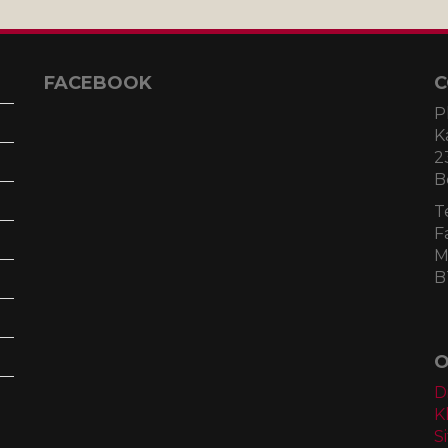
FACEBOOK
C
P
K
2
B
T
F
M
B
O
D
K
S