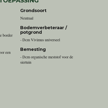
 TOEPASSING
Grondsoort
Neutraal
Bodemverbeteraar /
potgrond
e border
- Dcm Vivimus universeel
Bemesting
oor een
- Dcm organische meststof voor de
siertuin