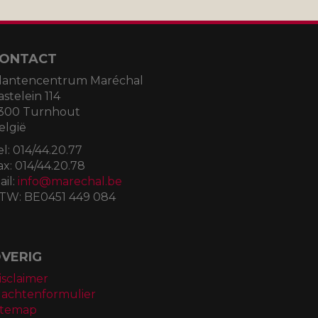
ONTACT
lantencentrum Maréchal
astelein 114
300 Turnhout
elgië
el:
014/44.20.77
ax:
014/44.20.78
ail:
info@marechal.be
TW:
BE0451 449 084
VERIG
isclaimer
lachtenformulier
itemap