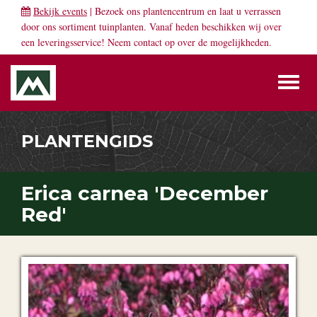
Bekijk events
| Bezoek ons plantencentrum en laat u verrassen
door ons sortiment tuinplanten. Vanaf heden beschikken wij over
een leveringsservice! Neem
contact
op over de mogelijkheden.
Toggl
naviga
PLANTENGIDS
Erica carnea 'December
Red'