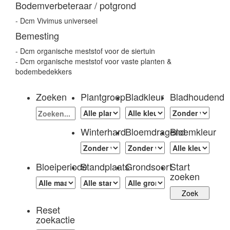
Bodemverbeteraar / potgrond
- Dcm Vivimus universeel
Bemesting
- Dcm organische meststof voor de siertuin
- Dcm organische meststof voor vaste planten &
bodembedekkers
Zoeken
Plantgroep
Bladkleur
Bladhoudend
Winterhard
Bloemdragend
Bloemkleur
Bloeiperiode
Standplaats
Grondsoort
Start
zoeken
Reset
zoekactie