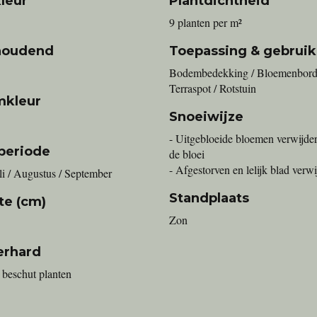
leur
Plantdichtheid
9 planten per m²
houdend
Toepassing & gebruik
Bodembedekking / Bloemenborde
Terraspot / Rotstuin
mkleur
Snoeiwijze
- Uitgebloeide bloemen verwijde
periode
de bloei
- Afgestorven en lelijk blad verw
uli / Augustus / September
Standplaats
te (cm)
Zon
erhard
 beschut planten