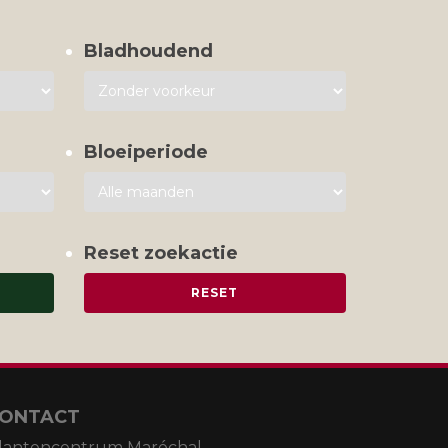
Bladhoudend
Bloeiperiode
Reset zoekactie
ONTACT
lantencentrum Maréchal