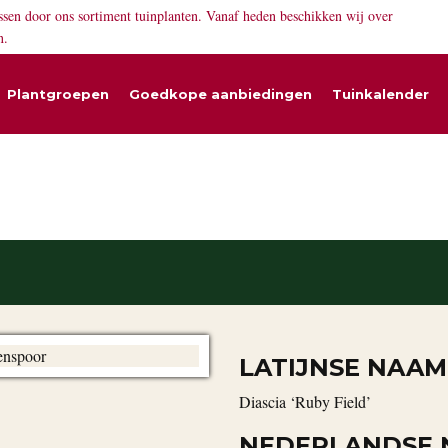
ssen door ons sortiment tuinplanten. Vanaf heden beschikken wij over
n.
Plantgroepen
Goedkope aanbiedingen
Tuinkalender
LATIJNSE NAAM
Diascia ‘Ruby Field’
NEDERLANDSE