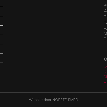
K
2
B
T
F
M
B
O
D
K
S
P
Website door NOESTE IJVER