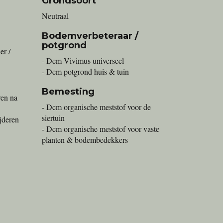
Grondsoort
Neutraal
Bodemverbeteraar /
potgrond
r /
- Dcm Vivimus universeel
- Dcm potgrond huis & tuin
Bemesting
ren na
- Dcm organische meststof voor de
siertuin
ijderen
- Dcm organische meststof voor vaste
planten & bodembedekkers