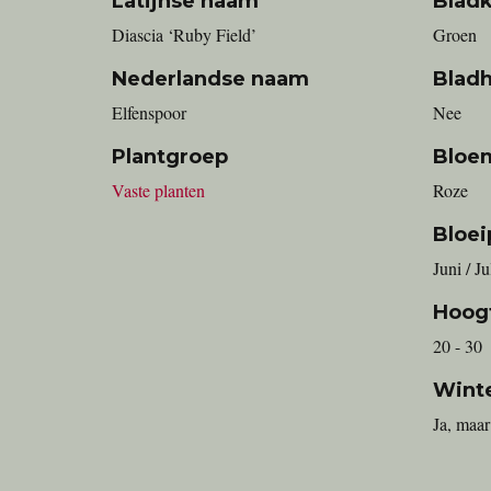
Latijnse naam
Bladk
Diascia ‘Ruby Field’
Groen
Nederlandse naam
Blad
Elfenspoor
Nee
Plantgroep
Bloe
Vaste planten
Roze
Bloei
Juni / J
Hoog
20 - 30
Wint
Ja, maar