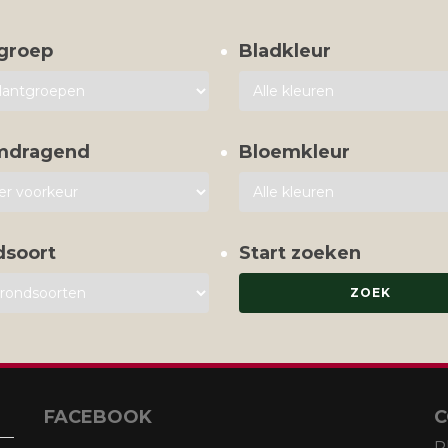
groep
Bladkleur
mdragend
Bloemkleur
dsoort
Start zoeken
FACEBOOK
C
P