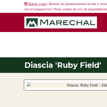
Bekijk events
| Bezoek ons plantencentrum en laat u verra
een leveringsservice! Neem
contact
op over de mogelijkhede
PLANTENGIDS
Diascia 'Ruby Field'