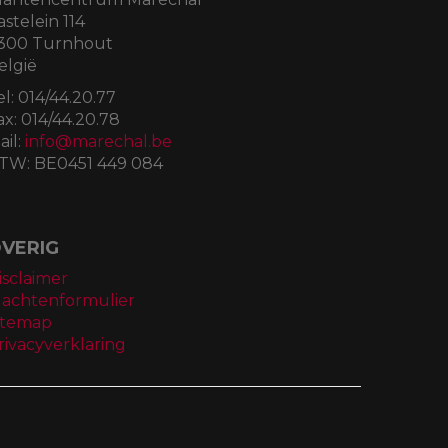
astelein 114
300 Turnhout
elgië
el:
014/44.20.77
ax:
014/44.20.78
ail:
info@marechal.be
TW:
BE0451 449 084
VERIG
isclaimer
lachtenformulier
itemap
rivacyverklaring