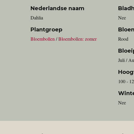
Nederlandse naam
Blad
Dahlia
Nee
Plantgroep
Bloe
Bloembollen
/
Bloembollen: zomer
Rood
Bloei
Juli / A
Hoog
100 - 1
Wint
Nee