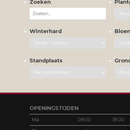
Zoeken
Plant
Winterhard
Bloe
Standplaats
Gron
OPENINGSTIJDEN
Ma
09:00
-
18:00