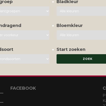
groep
Bladkleur
mdragend
Bloemkleur
dsoort
Start zoeken
FACEBOOK
C
P
K
2