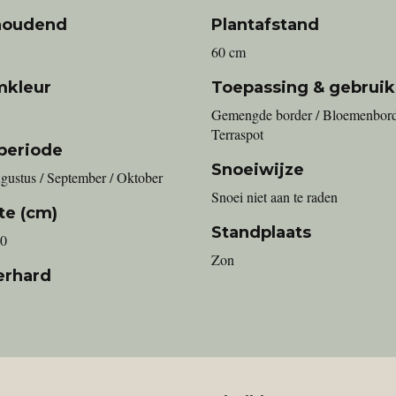
houdend
Plantafstand
60 cm
mkleur
Toepassing & gebruik
Gemengde border / Bloemenbord
Terraspot
periode
Snoeiwijze
ugustus / September / Oktober
Snoei niet aan te raden
te (cm)
Standplaats
20
Zon
erhard