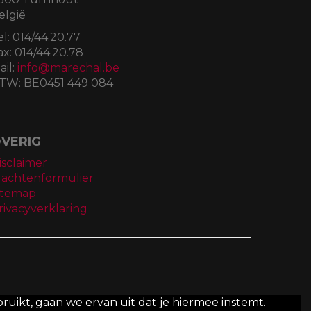
elgië
el:
014/44.20.77
ax:
014/44.20.78
ail:
info@marechal.be
TW:
BE0451 449 084
VERIG
isclaimer
lachtenformulier
itemap
rivacyverklaring
ruikt, gaan we ervan uit dat je hiermee instemt.