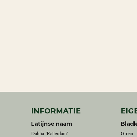
INFORMATIE
EIG
Latijnse naam
Bladk
Dahlia ‘Rotterdam’
Groen