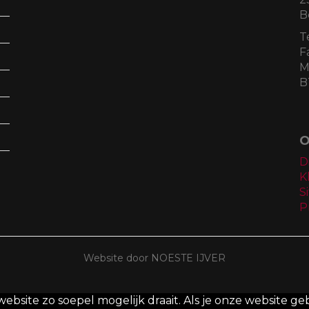
B
T
F
M
B
O
D
K
S
P
Website door NOESTE IJVER
site zo soepel mogelijk draait. Als je onze website geb