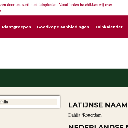
ssen door ons sortiment tuinplanten. Vanaf heden beschikken wij over
n.
Plantgroepen
Goedkope aanbiedingen
Tuinkalender
LATIJNSE NAAM
Dahlia ‘Rotterdam’
NEDERLANDSE