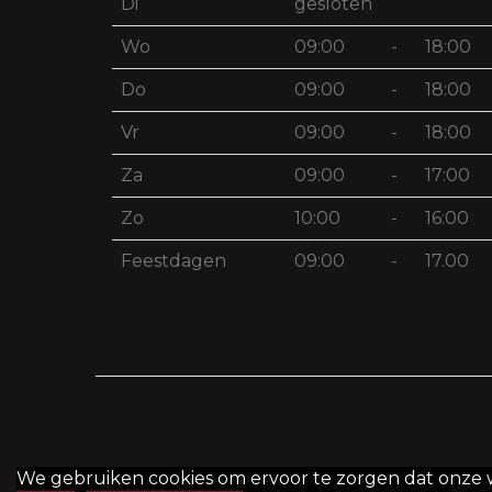
Di
gesloten
Wo
09:00
-
18:00
Do
09:00
-
18:00
Vr
09:00
-
18:00
Za
09:00
-
17:00
Zo
10:00
-
16:00
Feestdagen
09:00
-
17.00
We gebruiken cookies om ervoor te zorgen dat onze web