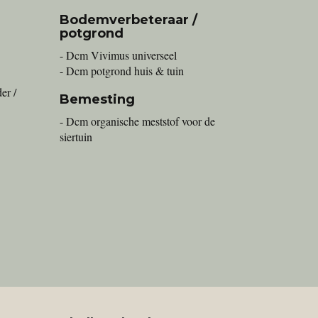
Bodemverbeteraar /
potgrond
- Dcm Vivimus universeel
- Dcm potgrond huis & tuin
er /
Bemesting
- Dcm organische meststof voor de
siertuin