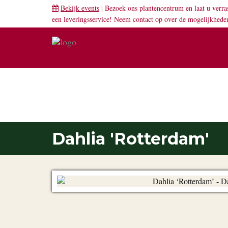
Bekijk events
| Bezoek ons plantencentrum en laat u verra
een leveringsservice! Neem
contact
op over de mogelijkhede
PLANTENGIDS
Dahlia 'Rotterdam'