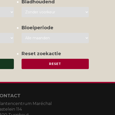
Bladhoudend
Bloeiperiode
Reset zoekactie
ONTACT
lantencentrum Maréchal
astelein 114
300 Turnhout