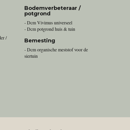
Bodemverbeteraar /
potgrond
- Dcm Vivimus universeel
- Dcm potgrond huis & tuin
er /
Bemesting
- Dcm organische meststof voor de
siertuin