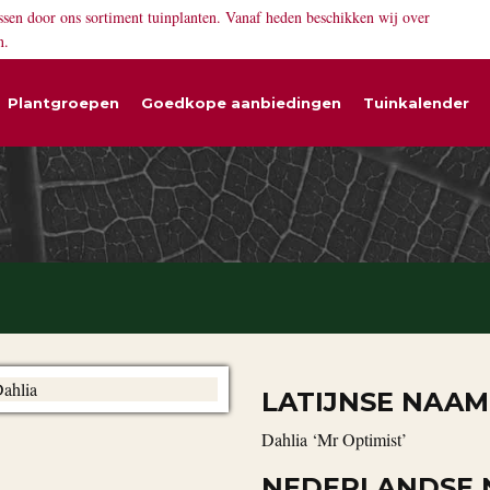
ssen door ons sortiment tuinplanten. Vanaf heden beschikken wij over
n.
Plantgroepen
Goedkope aanbiedingen
Tuinkalender
LATIJNSE NAAM
Dahlia ‘Mr Optimist’
NEDERLANDSE