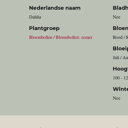
Nederlandse naam
Blad
Dahlia
Nee
Plantgroep
Bloe
Bloembollen
/
Bloembollen: zomer
Rood / 
Bloei
Juli / A
Hoog
100 - 1
Wint
Nee