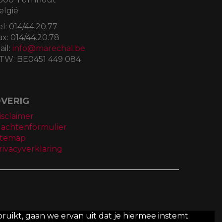
elgië
el:
014/44.20.77
ax:
014/44.20.78
ail:
info@marechal.be
TW:
BE0451 449 084
VERIG
isclaimer
lachtenformulier
itemap
rivacyverklaring
ruikt, gaan we ervan uit dat je hiermee instemt.