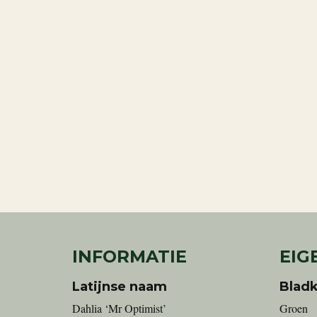
INFORMATIE
EIG
Latijnse naam
Bladk
Dahlia ‘Mr Optimist’
Groen