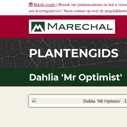
Bekijk events
| Bezoek ons plantencentrum en laat u verra
een leveringsservice! Neem
contact
op over de mogelijkhede
PLANTENGIDS
Dahlia 'Mr Optimist'