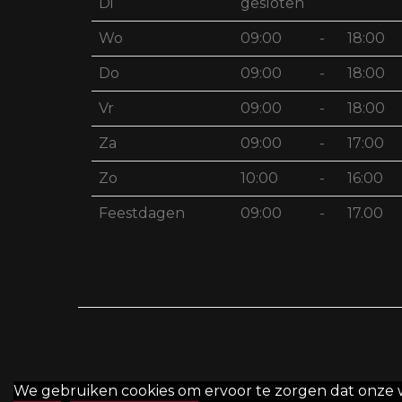
Di
gesloten
Wo
09:00
-
18:00
Do
09:00
-
18:00
Vr
09:00
-
18:00
Za
09:00
-
17:00
Zo
10:00
-
16:00
Feestdagen
09:00
-
17.00
We gebruiken cookies om ervoor te zorgen dat onze web