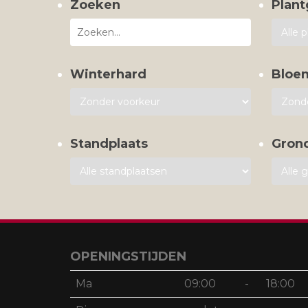
Zoeken
Plant
Winterhard
Bloe
Standplaats
Gron
OPENINGSTIJDEN
Ma
09:00
-
18:00