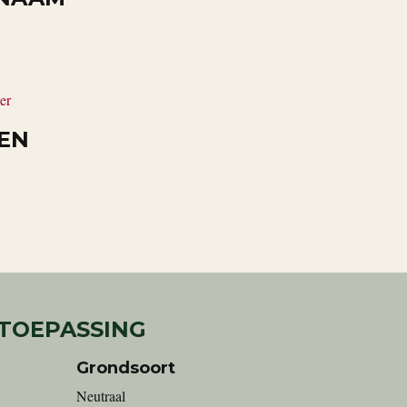
er
EN
 TOEPASSING
Grondsoort
Neutraal