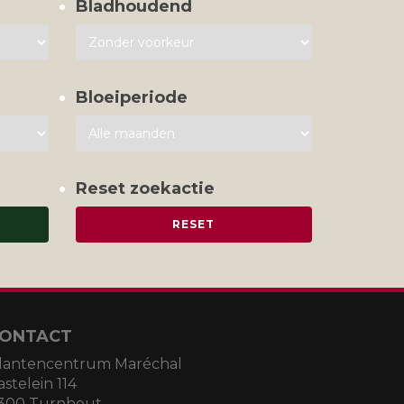
Bladhoudend
Bloeiperiode
Reset zoekactie
ONTACT
lantencentrum Maréchal
astelein 114
300 Turnhout