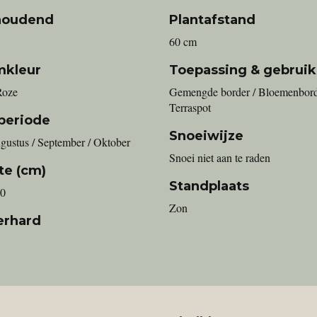
houdend
Plantafstand
60 cm
mkleur
Toepassing & gebruik
Roze
Gemengde border / Bloemenbord
Terraspot
periode
Snoeiwijze
ugustus / September / Oktober
Snoei niet aan te raden
te (cm)
Standplaats
20
Zon
erhard