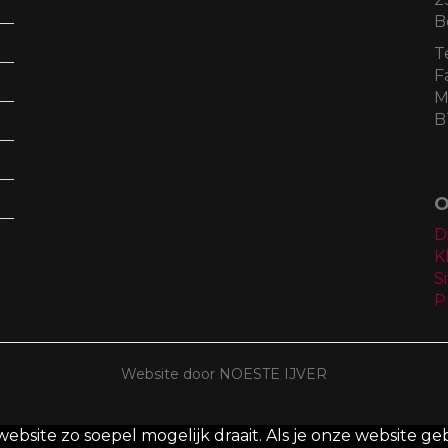
B
T
F
M
B
O
D
K
S
P
Website door NOESTE IJVER
site zo soepel mogelijk draait. Als je onze website geb