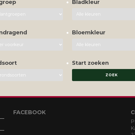
groep
Bladkleur
mdragend
Bloemkleur
dsoort
Start zoeken
FACEBOOK
C
P
K
2