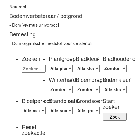
Neutraal
Bodemverbeteraar / potgrond
- Dcm Vivimus universeel
Bemesting
- Dcm organische meststof voor de siertuin
Zoeken
Plantgroep
Bladkleur
Bladhoudend
Winterhard
Bloemdragend
Bloemkleur
Bloeiperiode
Standplaats
Grondsoort
Start
zoeken
Reset
zoekactie