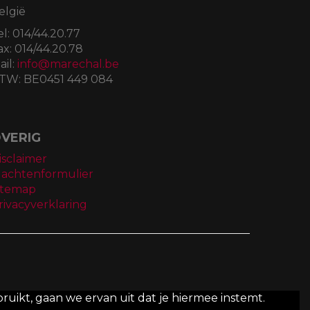
elgië
el:
014/44.20.77
ax:
014/44.20.78
ail:
info@marechal.be
TW:
BE0451 449 084
VERIG
isclaimer
lachtenformulier
itemap
rivacyverklaring
ruikt, gaan we ervan uit dat je hiermee instemt.