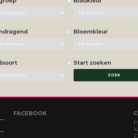
groep
Bladkleur
mdragend
Bloemkleur
dsoort
Start zoeken
FACEBOOK
C
P
K
2