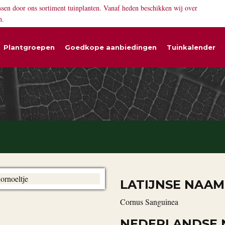
ssen door ons sortiment tuinplanten. Vanaf heden beschikken wij over
n.
Plantgroepen
Goedkope aanbiedingen
Tuinkalender
LATIJNSE NAAM
Cornus Sanguinea
NEDERLANDSE