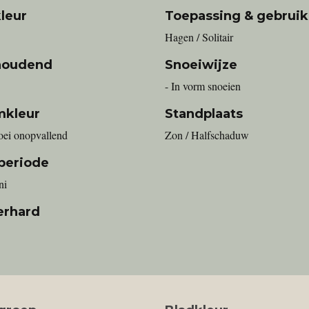
leur
Toepassing & gebruik
Hagen / Solitair
houdend
Snoeiwijze
- In vorm snoeien
mkleur
Standplaats
oei onopvallend
Zon / Halfschaduw
periode
ni
erhard