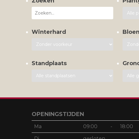
Zoeken
Plant
Winterhard
Bloe
Standplaats
Gron
OPENINGSTIJDEN
Ma
09:00
-
18:00
Di
gesloten