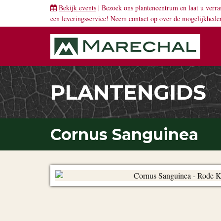
Bekijk events
| Bezoek ons plantencentrum en laat u verra
een leveringsservice! Neem
contact
op over de mogelijkhede
PLANTENGIDS
Cornus Sanguinea