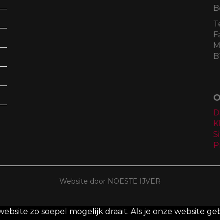
B
T
F
M
B
O
D
K
S
P
Website door NOESTE IJVER
site zo soepel mogelijk draait. Als je onze website geb