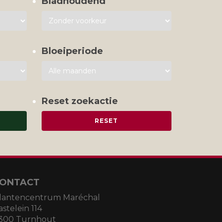
Bladhoudend
Bloeiperiode
Reset zoekactie
ONTACT
lantencentrum Maréchal
astelein 114
300 Turnhout