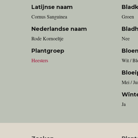
Latijnse naam
Bladk
Cornus Sanguinea
Groen
Nederlandse naam
Blad
Rode Kornoeltje
Nee
Plantgroep
Bloe
Heesters
Wit / Bl
Bloei
Mei / Ju
Wint
Ja