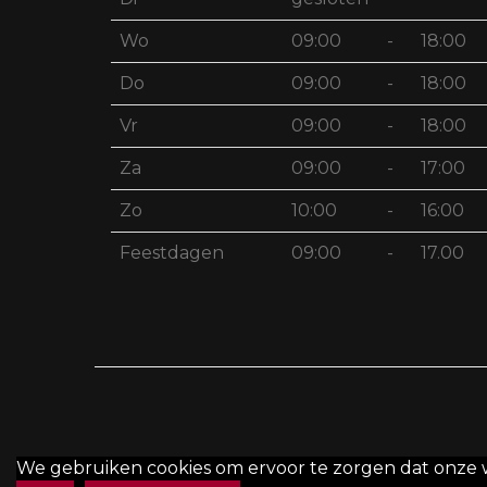
Wo
09:00
-
18:00
Do
09:00
-
18:00
Vr
09:00
-
18:00
Za
09:00
-
17:00
Zo
10:00
-
16:00
Feestdagen
09:00
-
17.00
We gebruiken cookies om ervoor te zorgen dat onze web