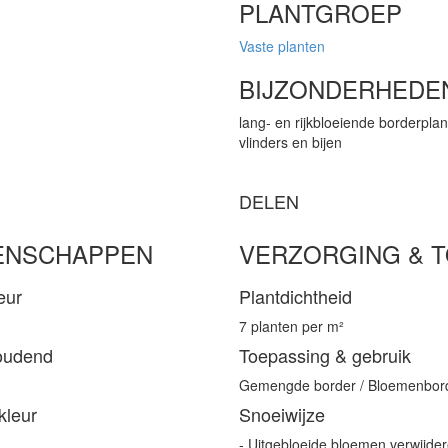
PLANTGROEP
Vaste planten
BIJZONDERHEDE
lang- en rijkbloeiende borderplan
vlinders en bijen
DELEN
ENSCHAPPEN
VERZORGING & 
eur
Plantdichtheid
7 planten per m²
oudend
Toepassing & gebruik
Gemengde border / Bloemenbor
kleur
Snoeiwijze
- Uitgebloeide bloemen verwijde