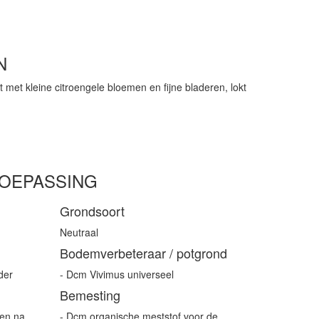
N
t met kleine citroengele bloemen en fijne bladeren, lokt
TOEPASSING
Grondsoort
Neutraal
Bodemverbeteraar / potgrond
der
- Dcm Vivimus universeel
Bemesting
ren na
- Dcm organische meststof voor de