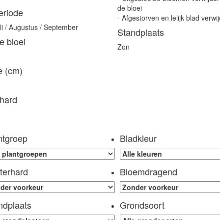
de bloei
eriode
- Afgestorven en lelijk blad verwi
uli / Augustus / September
Standplaats
 bloei
Zon
e (cm)
hard
ntgroep
Bladkleur
terhard
Bloemdragend
ndplaats
Grondsoort