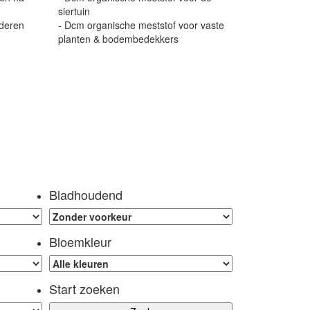
siertuin
jderen
- Dcm organische meststof voor vaste
planten & bodembedekkers
Bladhoudend
Bloemkleur
Start zoeken