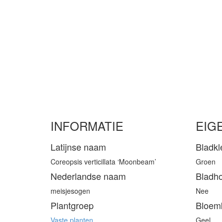
INFORMATIE
EIG
Latijnse naam
Bladkl
Coreopsis verticillata ‘Moonbeam’
Groen
Nederlandse naam
Bladh
meisjesogen
Nee
Plantgroep
Bloem
Vaste planten
Geel