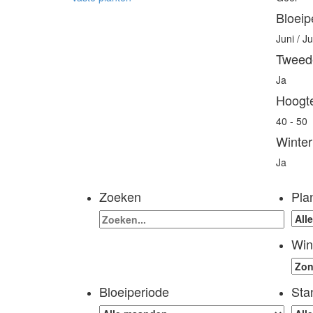
Bloeip
Juni / J
Tweede
Ja
Hoogt
40 - 50
Winter
Ja
Zoeken
Pla
Win
Bloeiperiode
Sta