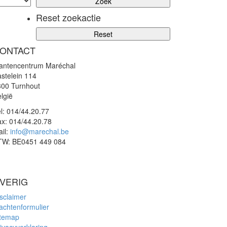
Reset zoekactie
ONTACT
lantencentrum Maréchal
stelein 114
300 Turnhout
lgië
l:
014/44.20.77
ax:
014/44.20.78
il:
info@marechal.be
TW:
BE0451 449 084
VERIG
sclaimer
achtenformulier
itemap